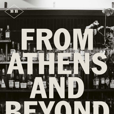
FROM
ATHENS
AND
BEYOND