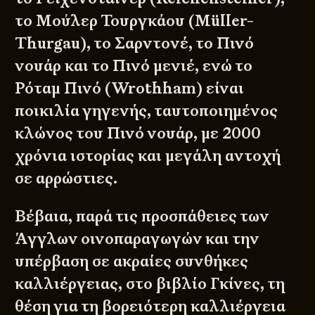
το Μούλερ Τουργκάου (Müller-
Thurgau), το Σαρντονέ, το Πινό
νουάρ και το Πινό μενιέ, ενώ το
Ρόταμ Πινό (Wrothham) είναι
ποικιλία γηγενής, ταυτοποιημένος
κλώνος του Πινό νουάρ, με 2000
χρόνια ιστορίας και μεγάλη αντοχή
σε αρρώστιες.
Βέβαια, παρά τις προσπάθειες των
Άγγλων οινοπαραγωγών και την
υπέρβαση σε ακραίες συνθήκες
καλλιέργειας, στο βιβλίο Γκίνες, τη
θέση για τη βορειότερη καλλιέργεια