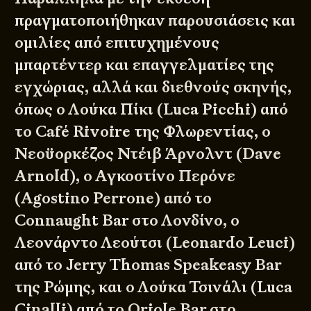
πραγματοποιήθηκαν παρουσιάσεις και
ομιλίες από επιτυχημένους
μπαρτέντερ και επαγγελματίες της
εγχώριας, αλλά και διεθνούς σκηνής,
όπως ο Λούκα Πίκι (Luca Picchi) από
το Café Rivoire της Φλωρεντίας, ο
Νεοϋορκέζος Ντέιβ Άρνολντ (Dave
Arnold), ο Αγκοστίνο Περόνε
(Agostino Perrone) από το
Connaught Bar στο Λονδίνο, ο
Λεονάρντο Λεούτσι (Leonardo Leuci)
από το Jerry Thomas Speakeasy Bar
της Ρώμης, και ο Λούκα Τσινάλι (Luca
Cinalli) από το Oriole Bar στο