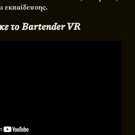
ι εκπαίδευσης.
κε το Bartender VR