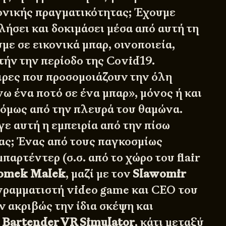
νικής πραγματικότητας; Έχουμε
ήσει και δοκιμάσει μέσα από αυτή τη
με σε εικονικά μπαρ, οινοποιεία,
τήν την περίοδο της Covid19.
ρες που προσομοιάζουν την όλη
νω ένα ποτό σε ένα μπαρ», μόνος ή και
 όμως από την πλευρά του θαμώνα.
ε αυτή η εμπειρία από την πίσω
ας; Ένας από τους παγκοσμίως
παρτέντερ (σ.σ. από το χώρο του flair
omek Malek
, μαζί με τον
Slawomir
ραμματιστή video game και CEO του
ν ακριβώς την ίδια σκέψη και
ο
Bartender VR
Simulator
, κάτι μεταξύ