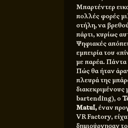
Μπαρτέντερ εικο
πολλές φορές μιλ
στήλη, να βρεθού
πάρτι, κυρίως αυ
Ψηφιακές απόπει
εμπειρία του «πί
με παρέα. Πάντα
Πώς θα ήταν άραγ
πλευρά της μπάρ
διακεκριμένους μ
bartending), ο
T
Matul,
έναν προγ
VR Factory, είχα
δημιούργησαν τ