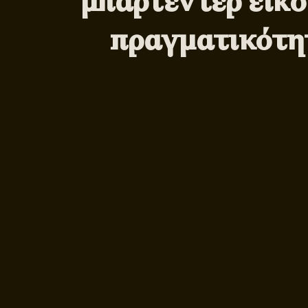
μπαρτέντερ εικο
πραγματικότη