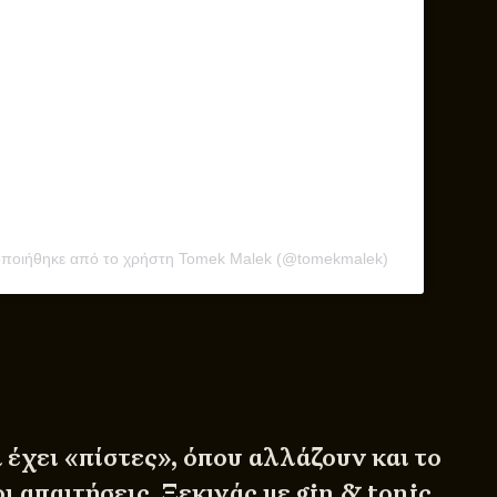
οποιήθηκε από το χρήστη Tomek Malek (@tomekmalek)
 έχει «πίστες», όπου αλλάζουν και το
ι απαιτήσεις. Ξεκινάς με gin & tonic