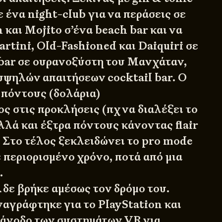
ε ένα night-club για να περάσεις σε
 και Mojito σ’ένα beach bar και να
rtini, Old-Fashioned και Daiquiri σε
 bar σε ουρανοξύστη του Μανχάταν,
 υψηλών απαιτήσεων cocktail bar. Ο
 πόντους (δολάρια)
ς στις προκλήσεις (πχ να διαλέξει το
λλά και έξτρα πόντους κάνοντας flair
! Στο τέλος ξεκλειδώνει το pro mode
ε περιορισμένο χρόνο, ποτά από μια
.
R
δε βρήκε αμέσως τον δρόμο του.
ναγράφτηκε για το PlayStation και
 άνοδο των συστημάτων VR για