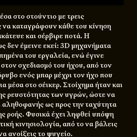
έσα στο στούντιο με τρεις
 να καταγράφουν κάθε του κίνηση
κάτευε και σέρβιρε ποτά. Η
ς δεν έμεινε εκεί: 3D μηχανήματα
πημένα του εργαλεία, ενώ έγινε
 στον σχεδιασμό του ήχου, από τον
ρυβο ενός μπαρ μέχρι τον ήχο που
α μέσα στο σέικερ. Στοίχημα ήταν και
ης ρευστότητας των υγρών, ώστε να
αι αληθοφανής ως προς την ταχύτητα
ης ροής. Φυσικά έχει ληφθεί υπόψη
τική κινησιολογία, από το να βάλεις
να ανοίξεις το ψυγείο.