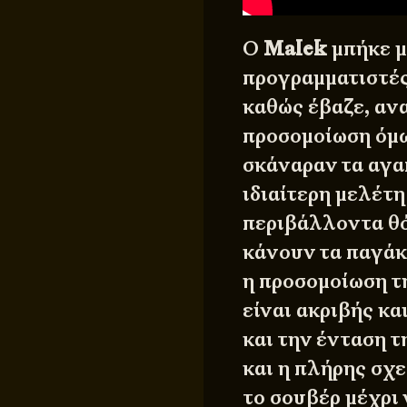
Ο
Malek
μπήκε μ
προγραμματιστές
καθώς έβαζε, ανα
προσομοίωση όμω
σκάναραν τα αγα
ιδιαίτερη μελέτη
περιβάλλοντα θό
κάνουν τα παγάκι
η προσομοίωση τ
είναι ακριβής κ
και την ένταση τ
και η πλήρης σχε
το σουβέρ μέχρι 