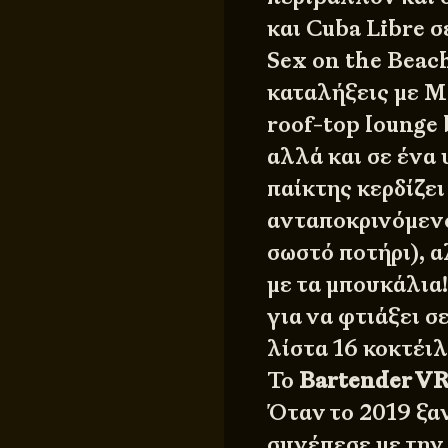
και Cuba Libre σ
Sex on the Beach
καταλήξεις με Ma
roof-top lounge
αλλά και σε ένα
παίκτης κερδίζει
ανταποκρινόμενο
σωστό ποτήρι), α
με τα μπουκάλια
για να φτιάξει σ
λίστα 16 κοκτέιλ
Το
Bartender V
Όταν το 2019 ξα
συνέπεσε με την