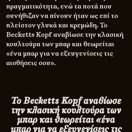
πραγματικότητα, ενώ τα ποτά που
συνήθιζαν να πίνουν ήταν ως επί το
πλείστον γλυκά και κρεμώδη. Το
Becketts Kopf αναβίωσε την κλασική
κουλτούρα των μπαρ και θεωρείται
«ένα μπαρ για να εξευγενίσεις τις
αισθήσεις σου».
Το Becketts Kopf αναβίωσε
την κλασική κουλτούρα των
μπαρ και θεωρείται «ένα
μπαρ για να εξευγενίσεις τις