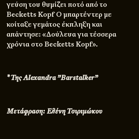
γεύση του θυμίζει ποτό από το
Becketts Kopf Ο μπαρτέντερ με
κοίταξε γεμάτος έκπληξη και
απάντησε: «Δούλευα για τέσσερα
χρόνια στο Becketts Kopf».
* Της Alexandra ”Barstalker”
Μετάφραση: Ελένη Τσιριμώκου