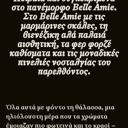
στο πανέμορφο Belle Amie.
Στο Belle Amie με τις
μαρμάρινες σκάλες, τη
βιενέζικη αλά παλαιά
αισθητική, τα φερ φορζέ
καθίσματα και τις μοναδικές
πινελιές νοσταλγίας του
παρελθόντος.
Όλα αυτά με φόντο τη θάλασσα, μια
ηλιόλουστη μέρα που τα χρώματα
έμοιαζαν πιο φωτεινά και το κρασί –