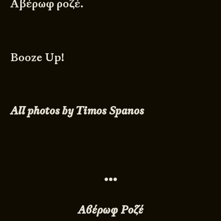
Αβέρωφ ροζέ.
Βooze Up!
All photos by Timos Spanos
•••
Aβέρωφ Ροζέ