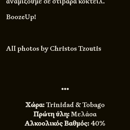
αναμίξουμε σε στιβαρά κοκτέιλ.
BoozeUp!
All photos by Christos Tzoutis
•••
Χώρα:
Trinidad & Tobago
Πρώτη ύλη:
Μελάσα
Αλκοολικός Βαθμός:
40%