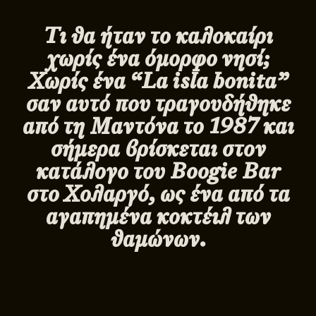
Tι θα ήταν το καλοκαίρι
χωρίς ένα όμορφο νησί;
Χωρίς ένα “
La isla bonita”
σαν αυτό που τραγουδήθηκε
από τη Μαντόνα το 1987 και
σήμερα βρίσκεται στον
κατάλογο του Boogie Bar
στο Χολαργό, ως ένα από τα
αγαπημένα κοκτέιλ των
θαμώνων.