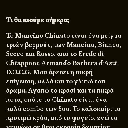
Τι θα πιούμε σήμερα;
​Το Mancino Chinato είναι ένα μείγμα
τριών βερμούτ, των Mancino, Bianco,
Secco και Rosso, από το Erede di
Chiappone Armando Barbera d’Asti
D.O.C.G. Μου άρεσει ​η πικρή
επίγευση, αλλά και το γλυκό του
άρωμα. ​Αγαπώ το κρασί και τα πικρά
ποτά, οπότε το Chinato είναι ένα
καλό combo των δυο. ​Το καλοκαίρι το
προτιμώ κρύο, από το ψυγείο, ενώ το
χειμώνα σε θερμοκρασία δωματίου,