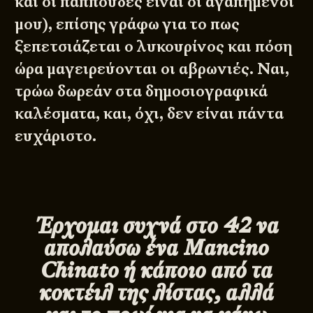
και οι παππούδες είναι οι αγαπημένοι
μου), επίσης γράφω για το πως
ξεπετσιάζεται ο λυκουρίνος και ​πόση
ώρα μαγειρεύονται οι αβρωνιές. Ναι,
τρώω δωρεάν στα δημοσιογραφικά
καλέσματα, και, όχι, δεν είναι πάντα
ευχάριστο.
Έρχομαι συχνά στο ​42​ να
απολαύσω ένα
Mancino
Chinato ή κάποιο από τα
κοκτέιλ της λίστας, αλλά