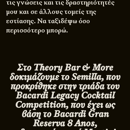
τις γνώσεις και τις δραστηριότητές
μου και σε άλλους τομείς της
εστίασης. Να ταξιδέψω όσο
περισσότερο μπορώ.
Στο
Theory
Bar
&
More
δοκιμάζουμε το
Semilla
, που
προκρίθηκε στην τριάδα του
Bacardi
Legacy
Cocktail
Competition
, που έχει ως
βάση το
Bacardi
Gran
Reserva
8
Anos
,