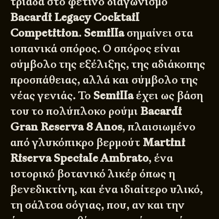
τριάδα στο φετινό διαγωνισμό
Bacardi Legacy Cocktail
Competition
.
Semilla
σημαίνει στα
ισπανικά σπόρος. Ο σπόρος είναι
σύμβολο της εξέλιξης, της αδιάκοπης
προσπάθειας, αλλά και σύμβολο της
νέας γενιάς. Το
Semilla
έχει ως βάση
του το πολύπλοκο ρούμι
Bacardi
Gran Reserva 8 Anos
, πλαισιωμένο
από γλυκόπικρο βερμούτ
Martini
Riserva Speciale Ambrato
, ένα
ιστορικό βοτανικό λικέρ όπως η
βενεδικτίνη, και ένα ιδιαίτερο υλικό,
τη σάλτσα σόγιας, που, αν και την