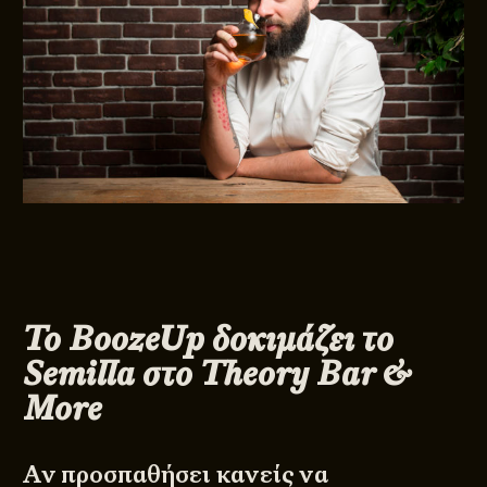
Το
BoozeUp
δοκιμάζει το
Semilla
στο
Theory
Bar
&
More
Αν προσπαθήσει κανείς να