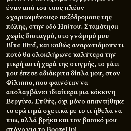
έναν από του τους πλέον
«χαριτωμένους» πεζόδρομους της
πόλης, στην οδό Ηπίτου. Σταμάτησα
χωρίς δισταγμό, στο γνώριμό μου
Blue Bird, και καθώς αναρωτιόμουν τι
ποτό θα ολοκλήρωνε καλύτερα την
μικρή αυτή χαρά της στιγμής, το μάτι
μου έπεσε αδιάκριτα δίπλα μου, στον
Φίλιππο, που φαινόταν να
απολαμβάνει ιδιαίτερα μια κόκκινη
Βεργίνα. Ευθύς, όχι μόνο απαντήθηκε
το ερώτημά σχετικά με το τι ήθελα να
πιω, αλλά βρήκα και τον βασικό μου
στόχο για το BoozeUp!