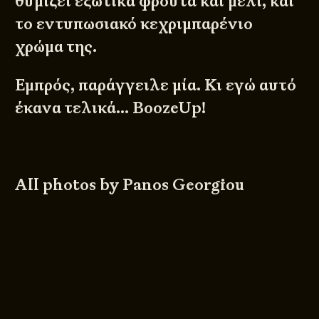
θυμίζει εξωτικά φρούτα και μέλι, και
το εντυπωσιακό κεχριμπαρένιο
χρώμα της.
Εμπρός, παράγγειλε μία. Κι εγώ αυτό
έκανα τελικά… BoozeUp!
All photos by
Panos Georgiou