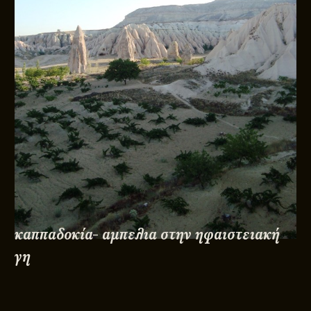
καππαδοκία- αμπελια στην ηφαιστειακή
γη