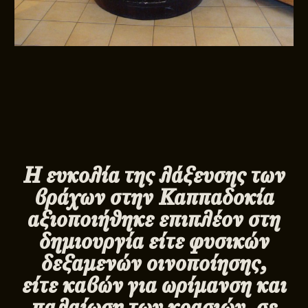
Η ευκολία της λάξευσης των
βράχων στην Καππαδοκία
αξιοποιήθηκε επιπλέον στη
δημιουργία είτε φυσικών
δεξαμενών οινοποίησης,
είτε καβών για ωρίμανση και
παλαίωση των κρασιών, σε