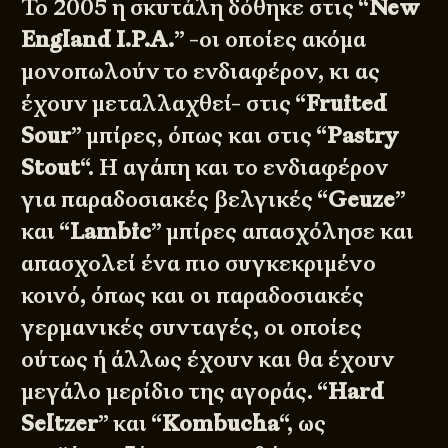
Το 2005 η σκυτάλη δόθηκε στις “
New
England I.P.A.
” -οι οποίες ακόμα
μονοπωλούν το ενδιαφέρον, κι ας
έχουν μεταλλαχθεί- στις “
Fruited
Sour
” μπίρες, όπως και στις “
Pastry
Stout
“. Η αγάπη και το ενδιαφέρον
για παραδοσιακές βελγικές “
Geuze
”
και “
Lambic
” μπίρες απασχόλησε και
απασχολεί ένα πιο συγκεκριμένο
κοινό, όπως και οι παραδοσιακές
γερμανικές συνταγές, οι οποίες
ούτως ή άλλως έχουν και θα έχουν
μεγάλο μερίδιο της αγοράς. “
Hard
Seltzer
” και “
Kombucha
“, ως