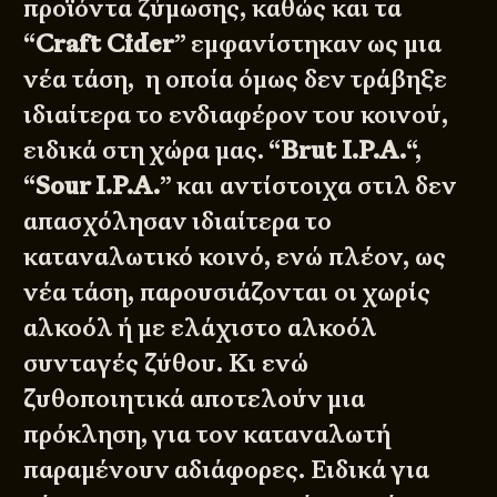
προϊόντα ζύμωσης, καθώς και τα
“
Craft Cider
” εμφανίστηκαν ως μια
νέα τάση, η οποία όμως δεν τράβηξε
ιδιαίτερα το ενδιαφέρον του κοινού,
ειδικά στη χώρα μας. “
Brut I.P.A.
“,
“
Sour I.P.A.
” και αντίστοιχα στιλ δεν
απασχόλησαν ιδιαίτερα το
καταναλωτικό κοινό, ενώ πλέον, ως
νέα τάση, παρουσιάζονται οι χωρίς
αλκοόλ ή με ελάχιστο αλκοόλ
συνταγές ζύθου. Κι ενώ
ζυθοποιητικά αποτελούν μια
πρόκληση, για τον καταναλωτή
παραμένουν αδιάφορες. Ειδικά για