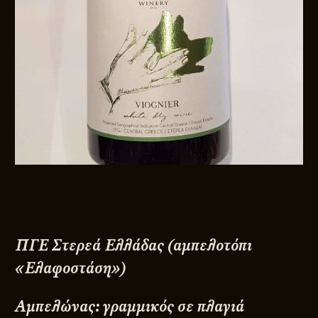
ΠΓΕ Στερεά Ελλάδας (αμπελοτόπι
«Ελαφοστάση»)
Αμπελώνας: γραμμικός σε πλαγιά