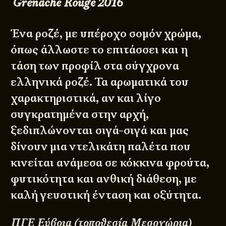
G
renache
R
ouge
2016
Ένα ροζέ, με υπέροχο σομόν χρώμα,
όπως άλλωστε το επιτάσσει και η
τάση των προφίλ στα σύγχρονα
ελληνικά ροζέ. Τα αρωματικά του
χαρακτηριστικά, αν και λίγο
συγκρατημένα στην αρχή,
ξεδιπλώνονται σιγά-σιγά και μας
δίνουν μια ντελικάτη παλέτα που
κινείται ανάμεσα σε κόκκινα φρούτα,
φυτικότητα και ανθική διάθεση, με
καλή γευστική ένταση και οξύτητα.
ΠΓΕ Εύβοια (τοποθεσία Μεσοχώρια)