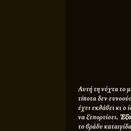
Αυτή τη νύχτα το μ
τίποτα δεν ευνοούσ
έχει εκλάβει κι ο 
να ξεπορτίσει.
Έξο
το βράδυ καταιγίδ