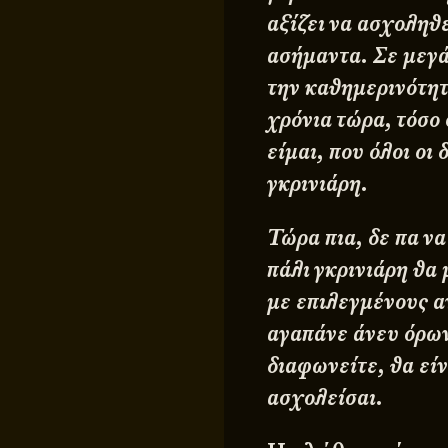
αξίζει να ασχοληθε
ασήμαντα. Σε μεγά
την καθημερινότητ
χρόνια τώρα, τόσο
είμαι, που όλοι οι
γκρινιάρη.
Τώρα πια, δε πα να
πάλι γκρινιάρη θα 
με επιλεγμένους α
αγαπάνε άνευ όρων,
διαφωνείτε, θα εί
ασχολείσαι.