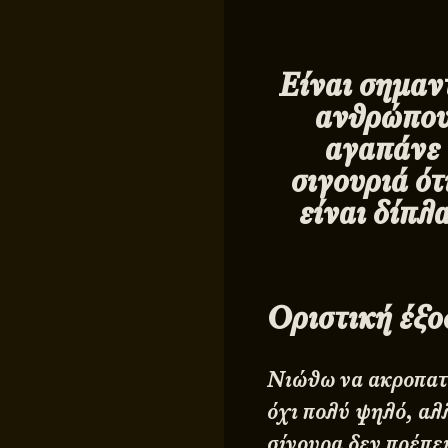
Είναι σημαντ
ανθρώπους
αγαπάνε 
σιγουριά ότ
είναι δίπλ
Οριστική έξο
Νιώθω να ακροπατώ
όχι πολύ ψηλό, αλ
σίγουρα δεν πρέπε