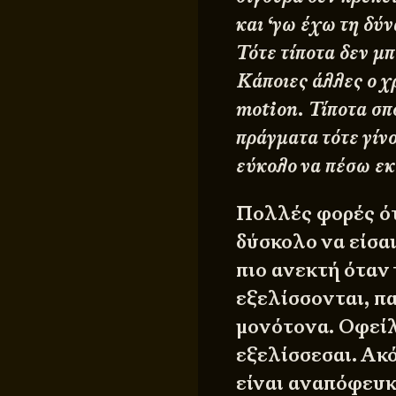
και ‘γω έχω τη δύ
Τότε τίποτα δεν μπ
Κάποιες άλλες ο χ
motion
. Τίποτα σπ
πράγματα τότε γίν
εύκολο να πέσω εκε
Πολλές φορές ότ
δύσκολο να είσαι
πιο ανεκτή όταν
εξελίσσονται, π
μονότονα. Οφείλ
εξελίσσεσαι. Ακ
είναι αναπόφευκτ