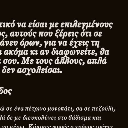
ικό να είσαι με επιλεγμένους
, αυτούς που ξέρεις ότι σε
άνευ όρων, για να έχεις τη
ι ακόμα κι αν διαφωνείτε, θα
α σου. Με τους άλλους, απλά
δεν ασχολείσαι.
δος
 σε ένα πέτρινο μονοπάτι, σα σε πεζούλι,
λά δε με διευκολύνει στο βάδισμα και
ι να πέσω. Κάποιες φορές ο χρόνος τρέχει