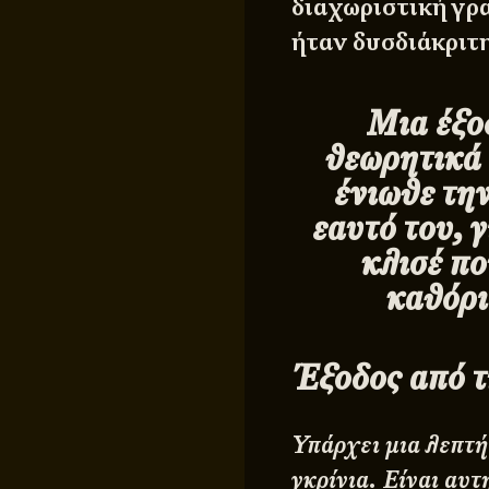
διαχωριστική γρα
ήταν δυσδιάκριτη
Μια έξο
θεωρητικά 
ένιωθε τη
εαυτό του, 
κλισέ πο
καθόρι
Έξοδος από τ
Υπάρχει μια λεπτή
γκρίνια. Είναι αυτ