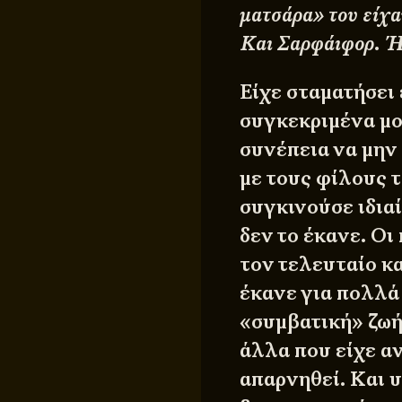
ματσάρα» του είχα
Και Σαρφάιφορ. Ή
Είχε σταματήσει 
συγκεκριμένα μοτ
συνέπεια να μην 
με τους φίλους τ
συγκινούσε ιδια
δεν το έκανε. Οι
τον τελευταίο κ
έκανε για πολλά
«συμβατική» ζωή 
άλλα που είχε αν
απαρνηθεί. Και υ