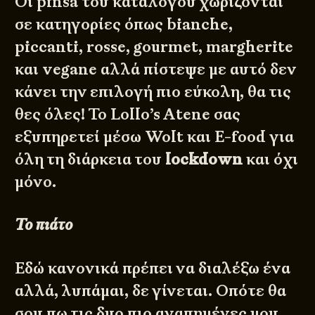
Οι pinsa του καταλόγου χωρίζονται
σε κατηγορίες όπως bianche,
piccanti, rosse, gourmet, margherite
και vegane αλλά πίστεψε με αυτό δεν
κάνει την επιλογή πιο εύκολη, θα τις
θες όλες! Το Lollo’s Atene σας
εξυπηρετεί μέσω Wolt και E-food για
όλη τη διάρκεια του
lockdown
και όχι
μόνο.
Το πιάτο
Εδώ κανονικά πρέπει να διαλέξω ένα
αλλά, λυπάμαι, δε γίνεται. Οπότε θα
σου πω τις δυο πιο αγαπημένες μου