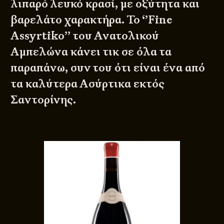
λιπαρό λευκό κρασί, με οξύτητα και
βαρελάτο χαρακτήρα. Το
‘’Fine
Assyrtiko’’
του Ανατολικού
Αμπελώνα κάνει τικ σε όλα τα
παραπάνω, συν του ότι είναι ένα από
τα καλύτερα Ασύρτικα εκτός
Σαντορίνης.
© 2011 - 2026
DESIGNED BY
DpS
BITTERBOOZE
ATHENS