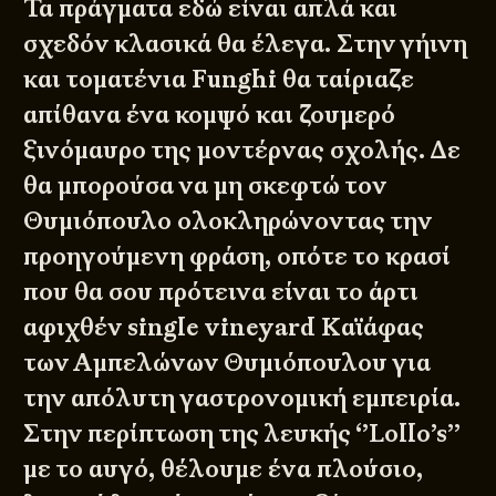
Τα πράγματα εδώ είναι απλά και
σχεδόν κλασικά θα έλεγα. Στην γήινη
και τοματένια Funghi θα ταίριαζε
απίθανα ένα κομψό και ζουμερό
ξινόμαυρο της μοντέρνας σχολής. Δε
θα μπορούσα να μη σκεφτώ τον
Θυμιόπουλο ολοκληρώνοντας την
προηγούμενη φράση, οπότε το κρασί
που θα σου πρότεινα είναι το άρτι
αφιχθέν single vineyard Καϊάφας
των Αμπελώνων Θυμιόπουλου για
την απόλυτη γαστρονομική εμπειρία.
Στην περίπτωση της λευκής ‘’Lollo’s’’
με το αυγό, θέλουμε ένα πλούσιο,