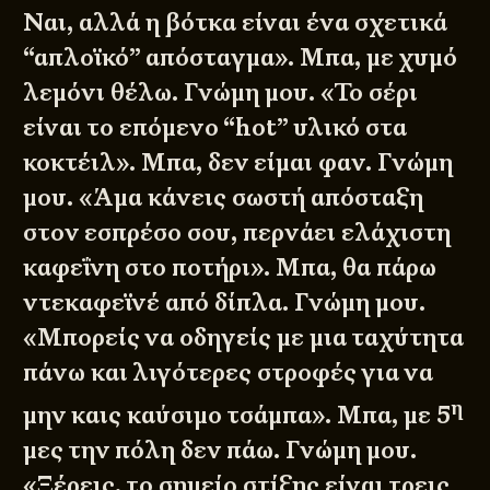
Ναι, αλλά η βότκα είναι ένα σχετικά
“απλοϊκό” απόσταγμα». Μπα, με χυμό
λεμόνι θέλω. Γνώμη μου. «Το σέρι
είναι το επόμενο “hot” υλικό στα
κοκτέιλ». Μπα, δεν είμαι φαν. Γνώμη
μου. «Άμα κάνεις σωστή απόσταξη
στον εσπρέσο σου, περνάει ελάχιστη
καφεΐνη στο ποτήρι». Μπα, θα πάρω
ντεκαφεϊνέ από δίπλα. Γνώμη μου.
«Μπορείς να οδηγείς με μια ταχύτητα
πάνω και λιγότερες στροφές για να
η
μην καις καύσιμο τσάμπα». Μπα, με 5
μες την πόλη δεν πάω. Γνώμη μου.
«Ξέρεις, το σημείο στίξης είναι τρεις