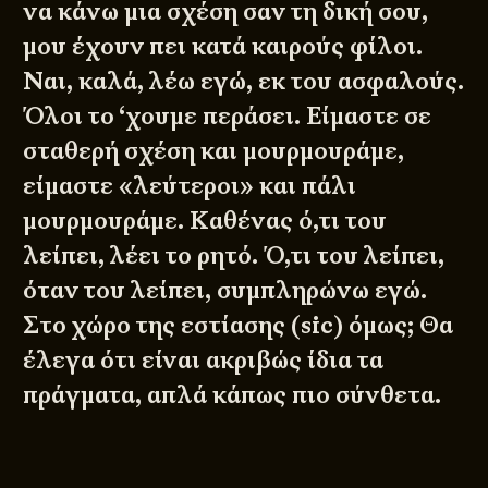
να κάνω μια σχέση σαν τη δική σου,
μου έχουν πει κατά καιρούς φίλοι.
Ναι, καλά, λέω εγώ, εκ του ασφαλούς.
Όλοι το ‘χουμε περάσει. Είμαστε σε
σταθερή σχέση και μουρμουράμε,
είμαστε «λεύτεροι» και πάλι
μουρμουράμε. Καθένας ό,τι του
λείπει, λέει το ρητό. Ό,τι του λείπει,
όταν του λείπει, συμπληρώνω εγώ.
Στο χώρο της εστίασης (sic) όμως; Θα
έλεγα ότι είναι ακριβώς ίδια τα
πράγματα, απλά κάπως πιο σύνθετα.