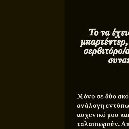
Τ
ο να έχε
μπαρτέντερ, 
σερβιτόρο/α
συνα
Μόνο σε δύο ακό
ανάλογη εντύπωση
αυχενικό μου και
ταλαιπωρούν. Απ