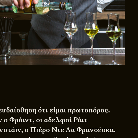
ευδαίσθηση ότι είμαι πρωτοπόρος.
 ο Φρόιντ, οι αδελφοί Ράιτ
ϊνστάιν, ο Πιέρο Ντε Λα Φρανσέσκα.