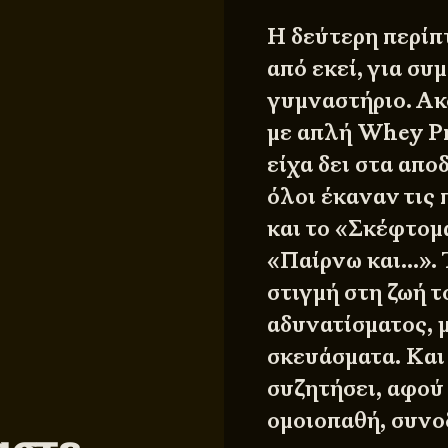
Η δεύτερη περίπτ
από εκεί, για συ
γυμναστήριο. Ακό
με απλή Whey Pro
είχα δει στα απο
όλοι έκαναν τις 
και το «Σκέφτομ
«Παίρνω και…». 
στιγμή στη ζωή τ
αδυνατίσματος, 
σκευάσματα. Και 
συζητήσει, αφού
ομοιοπαθή, συνο