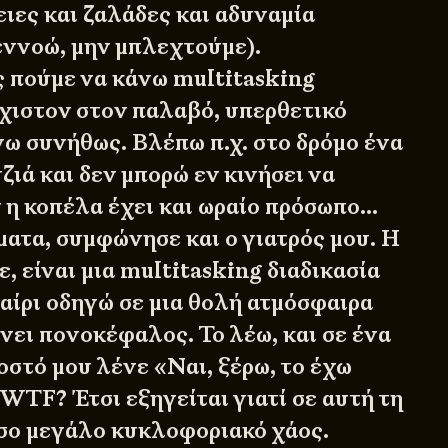
ιες και ζαλάδες και αδυναμία
 εννοώ, μην μπλεχτούμε).
 πούμε να κάνω multitasking
χιστον στον παλαβό, υπερθετικό
νω συνήθως. Βλέπω π.χ. στο δρόμο ένα
ζιά και δεν μπορώ εν κινήσει να
ν η κοπέλα έχει και ωραίο πρόσωπο…
τα, συμφώνησε και ο γιατρός μου. Η
, είναι μια multitasking διαδικασία
καίρι οδηγώ σε μια θολή ατμόσφαιρα
άνει πονοκέφαλος. Το λέω, και σε ένα
οστό μου λένε «Ναι, ξέρω, το έχω
 WTF? Έτσι εξηγείται γιατί σε αυτή τη
σο μεγάλο κυκλοφοριακό χάος.