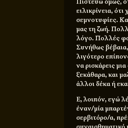
Πιστεύω όμως, ότ
ειλικρίνεια, ότι
σεμνοτυφίες. Κα
μας τη ζωή. Πολλ
λόγο. Πολλές φο
Συνήθως βέβαια, 
λιγότερο επίπον
να ρισκάρεις μια
ξεκάθαρα, και μα
άλλοι δέκα ή εκα
Ε, λοιπόν, εγώ λ
έναν/μία μπαρτέν
σερβιτόρο/α, πρέ
συναισθηματικό 