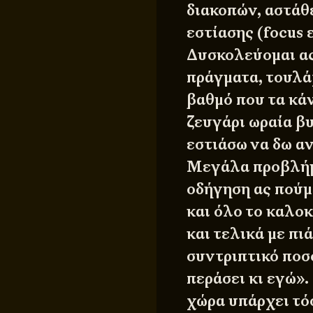
διακοπών, αστάθε
εστίασης (focus
Δυσκολεύομαι ας
πράγματα, τουλά
βαθμό που τα κά
ζευγάρι ωραία βυ
εστιάσω να δω α
Μεγάλα προβλήμα
οδήγηση ας πούμε
και όλο το καλο
και τελικά με πι
συντριπτικό ποσ
περάσει κι εγώ».
χώρα υπάρχει τό