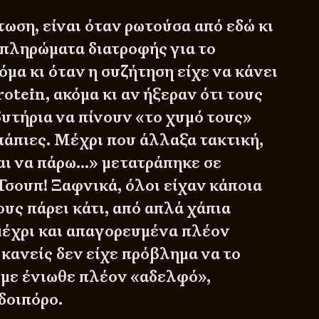
ωση, είναι όταν ρωτούσα από εδώ κι
μπληρώματα διατροφής για το
μα κι όταν η συζήτηση είχε να κάνει
tein, ακόμα κι αν ήξεραν ότι τους
δυτήρια να πίνουν «το χυμό τους»
πάπιες. Μέχρι που άλλαξα τακτική,
αι να πάρω…» μετατράπηκε σε
Τσουπ! Ξαφνικά, όλοι είχαν κάποια
ους πάρει κάτι, από απλά χάπια
μέχρι και απαγορευμένα πλέον
κανείς δεν είχε πρόβλημα να το
 με ένιωθε πλέον «αδελφό»,
δοιπόρο.