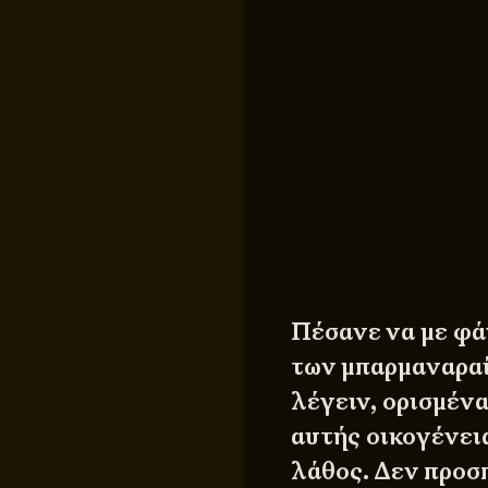
Πέσανε να με φά
των μπαρμαναρα
λέγειν, ορισμέν
αυτής οικογένεια
λάθος. Δεν προσπ