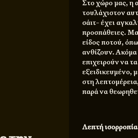
Στο χώρο μας, η 
τουλάχιστον αυτ
σάιτ- έχει αγκαλ
προσπάθειες. Μα
είδος ποτού, όπως
ανθίζουν. Ακόμα
επιχειρούν να τ
εξειδικευμένο, 
στη λεπτομέρεια,
παρά να θεωρηθεί
Λεπτή ισορροπία