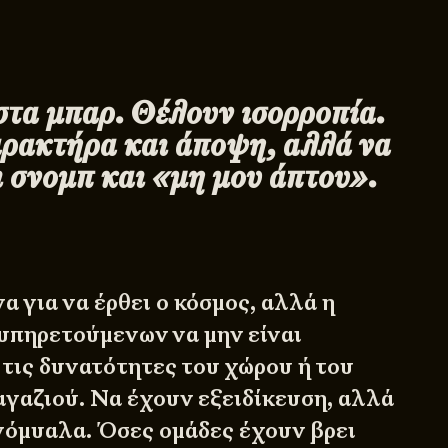
 στα μπαρ. Θέλουν ισορροπία.
ρακτήρα και άποψη, αλλά να
ι σνομπ και «μη μου άπτου».
α για να έρθει ο κόσμος, αλλά η
υπηρετούμενων να μην είναι
 τις δυνατότητες του χώρου ή του
αγαζιού. Να έχουν εξειδίκευση, αλλά
ενόμυαλα. Όσες ομάδες έχουν βρει