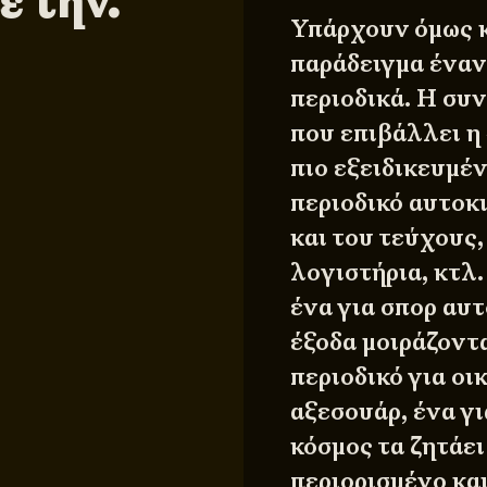
ε την.
Υπάρχουν όμως κ
παράδειγμα έναν
περιοδικά. Η συ
που επιβάλλει η
πιο εξειδικευμέν
περιοδικό αυτοκ
και του τεύχους,
λογιστήρια, κτλ.
ένα για σπορ αυτ
έξοδα μοιράζοντα
περιοδικό για οι
αξεσουάρ, ένα γι
κόσμος τα ζητάει
περιορισμένο και