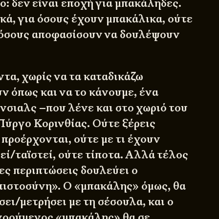
ο: δεν είναι εποχή για μπακάληδες.
κά, για όσους έχουν μπακάλικα, ούτε
 όσους αποφασίσουν να δουλέψουν
τα, χωρίς να τα καταδικάζω
ν όπως και να το κάνουμε, ένα
νσιαλς –που λένε και στο χωριό του
 Πύργο Κορινθίας. Ούτε ξέρεις
προέρχονται, ούτε με τι έχουν
εί/ταϊστεί, ούτε τίποτα. Αλλά τέλος
ες περιπτώσεις δουλεύει ο
ιστοσύνη». Ο «μπακάλης» όμως, θα
σει/μετρήσει με τη σέσουλα, και ο
νοούμενος «μπακάλης» θα σε