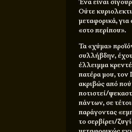
Ένα είναι σίγουρ
Ούτε κυριολεκτι
μεταφορικά, για
«στο περίπου».
Τα «χύμα» προϊόν
συλλήβδην, έχου
έλλειμμα κρεντέ
πατέρα μου, τον
ακριβώς από πού 
ποτιστεί/ψεκαστ
πάντων, σε τέτοι
παράγοντας «εμπ
το σερβίρει/ζυγί
μεταφορικώς εν