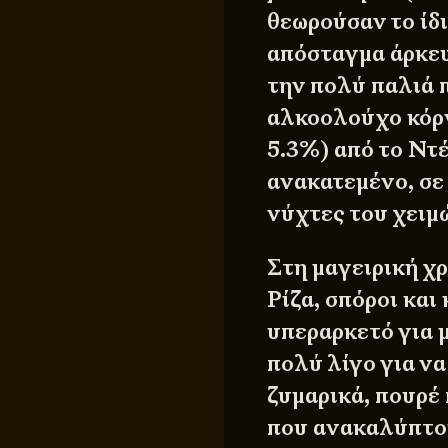
θεωρούσαν το ίδι
απόσταγμα άρκευ
την πολύ παλιά 
αλκοολούχο κόρντ
5.3%) από το Ντ
ανακατεμένο, σε 
νύχτες του χειμ
Στη μαγειρική χ
Ρίζα, σπόροι και
υπεραρκετό για 
πολύ λίγο για να
ζυμαρικά, πουρέ 
που ανακαλύπτου