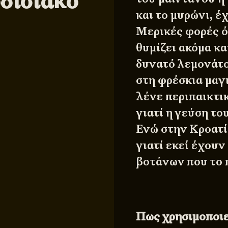
δισιακό
και το μυρώνι, έ
Μερικές φορές ό
θυμίζει ακόμα κα
δυνατό λεμονάτο
στη φρέσκια μαγι
λένε περιπαικτικ
γιατί η γεύση το
Ενώ στην Κροατία
γιατί εκεί έχουν
βοτάνων που το π
Πως χρησιμοποιε