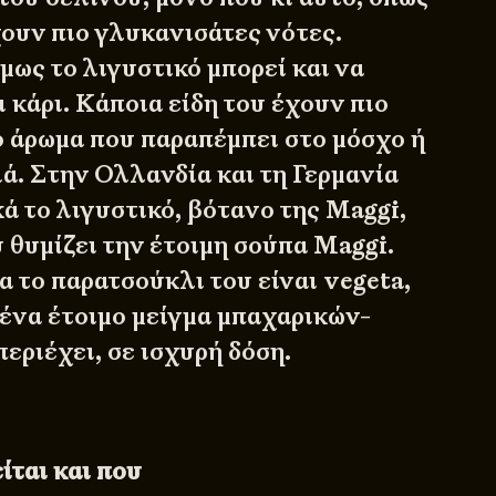
χουν πιο γλυκανισάτες νότες.
μως το λιγυστικό μπορεί και να
ι κάρι. Κάποια είδη του έχουν πιο
 άρωμα που παραπέμπει στο μόσχο ή
ά. Στην Ολλανδία και τη Γερμανία
ά το λιγυστικό, βότανο της Maggi,
υ θυμίζει την έτοιμη σούπα Maggi.
 το παρατσούκλι του είναι vegeta,
 ένα έτοιμο μείγμα μπαχαρικών-
εριέχει, σε ισχυρή δόση.
ίται και που