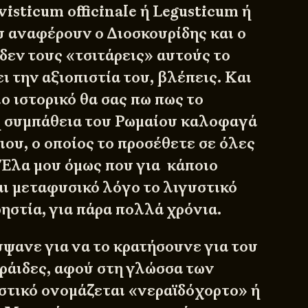
visticum officinale ή Legusticum ή
υ αναφέρουν ο Διοσκουρίδης και ο
δεν τους «τσιτάρεις» αυτούς το
ι την αξιοπιστία του, βλέπεις. Και
ιο ιστορικό θα σας πω πως το
η συμπάθεια του Ρωμαίου καλοφαγά
ιου, ο οποίος το προσέθετε σε όλες
. Έλα μου όμως που για κάποιο
αι μεταφυσικό λόγο το λιγυστικό
ηστία, για πάρα πολλά χρόνια.
ύψανε για να το κρατήσουνε για του
εράιδες, αφού στη γλώσσα των
στικό ονομάζεται «νεραϊδόχορτο» ή