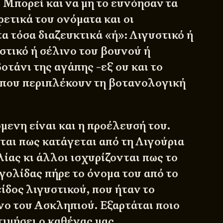
 Μπορεί και να μη το ευνόησαν τα
ετικά του ονόματα και οι
α τόσα διαζευκτικά «ή»: Λιγυστικό ή
στικό ή σέλινο του βουνού ή
οτάνι της αγάπης -εξ ου και το
 που περιπλέκουν τη βοτανολογική
μενη είναι και η προέλευσή του.
ται πως κατάγεται από τη Λιγούρια
αλίας κι άλλοι ισχυρίζονται πως το
γολίδας πήρε το όνομα του από το
ίδος λιγυστικού, που ήταν το
ο του Ασκληπιού. Εξαρτάται ποιο
ιμήσει ο καθένας μας.