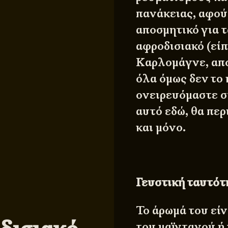
πανάκειας, αφού 
αποσμητικό για τ
αφροδισιακό (είπ
Καρλομάγνε, απ
όλα όμως δεν το 
ονειρευόμαστε στ
αυτό εδώ, θα περ
και μόνο.
Γευστική ταυτότ
Το άρωμά του είν
του μαϊντανού ή 