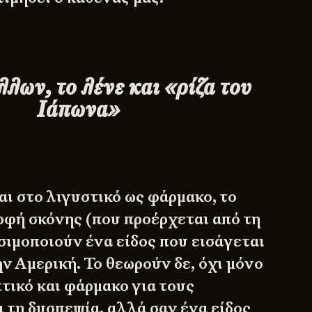
λων, το λένε και «ρίζα του
Ιάπωνα»
ι στο λιγυστικό ως φάρμακο, το
ρφή σκόνης (που προέρχεται από τη
ησιμοποιούν ένα είδος που εισάγεται
ην Αμερική. Το θεωρούν δε, όχι μόνο
τικό και φάρμακο για τους
 τη δυσπεψία, αλλά σαν ένα είδος