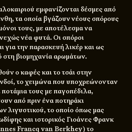
καλοκαιριού εμφανίζονται δέσμες από
άνθη, τα οποία βγάζουν νέους σπόρους
όνοι τους, με αποτέλεσμα να
νεχώς νέα φυτά. Οι σπόροι
ι για την παρασκευή λικέρ και ως
ό στη βιομηχανία αρωμάτων.
ούν ο καφές και το τσάι στην
νδοί, το χειμώνα που υποχρεώνονταν
 ποτάμια τους με παγοπέδιλα,
νουν από πριν ένα ποτηράκι
ν λιγυστικού, το οποίο όπως μας
ωδίφης και ιστορικός Γιοάνες Φρανκ
nnes Francq van Berkhey) το