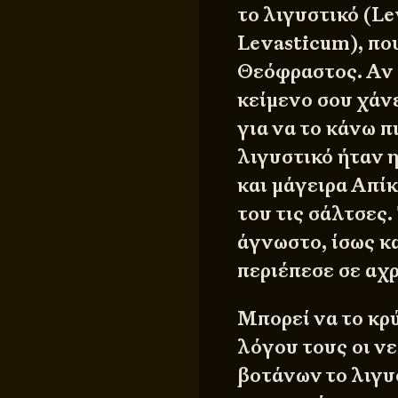
το λιγυστικό (Le
Levasticum), πο
Θεόφραστος. Αν 
κείμενο σου χάνε
για να το κάνω π
λιγυστικό ήταν 
και μάγειρα Απίκ
του τις σάλτσες
άγνωστο, ίσως κ
περιέπεσε σε αχρ
Μπορεί να το κρ
λόγου τους οι ν
βοτάνων το λιγυ