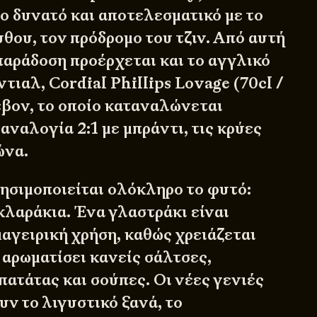
ο δυνατό και αποτελεσματικό με το
θου, τον πρόδρομο του τζιν. Από αυτή
παράδοση προέρχεται και το αγγλικό
ιαλ, Cordial Phillips Lovage (70cl /
έβον, το οποίο καταναλώνεται
αναλογία 2:1 με μπράντι, τις κρύες
ώνα.
ρησιμοποιείται ολόκληρο το φυτό:
 κλαράκια. Ένα γλαστράκι είναι
μαγειρική χρήση, καθώς χρειάζεται
 αρωματίσει κανείς σάλτσες,
πατάτας και σούπες. Οι νέες γενιές
ν το λιγυστικό ξανά, το