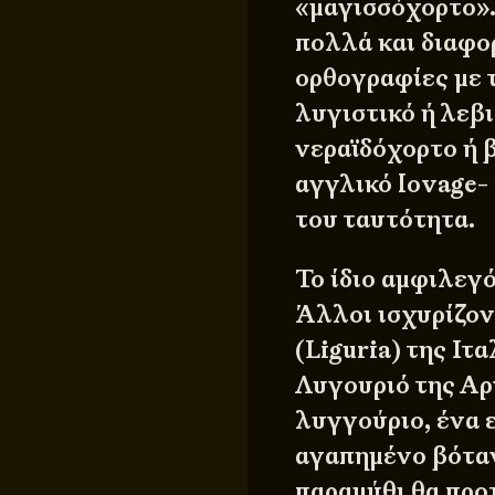
«μαγισσόχορτο».
πολλά και διαφορ
ορθογραφίες με τ
λυγιστικό ή λεβι
νεραϊδόχορτο ή β
αγγλικό lovage-
του ταυτότητα.
Το ίδιο αμφιλεγό
Άλλοι ισχυρίζον
(Liguria) της Ιτ
Λυγουριό της Αρ
λυγγούριο, ένα ε
αγαπημένο βόταν
παραμύθι θα προτ