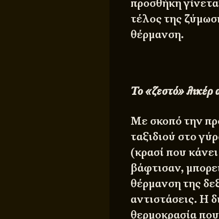
προσθήκη γίνεται
τέλος της ζύμωσ
θέρμανση.
Το «ζεστό» λικέρ 
Με σκοπό την π
ταξιδιού στο γύρ
(κρασί που κάνει
βάφτισαν, μπορεί
θέρμανση της δεξ
αντιστάσεις. Η δ
θερμοκρασία που