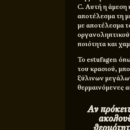
C. Αυτή η άμεση 
αποτέλεσμα τη μ
με αποτέλεσμα τ
οργανοληπτικούς
ποιότητα και χα
Το estufagen όπ
του κρασιού, μπο
ξύλινων μεγάλων
θερμαινόμενες α
Αν πρόκειτ
ακολουθ
θερμότητα