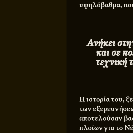
υψηλόβαθμα, που
Ανήκει στη
και σε π
τεχνική τ
Η ιστορία του, ξ
των εξερευνήσεω
αποτελούσαν βασ
πλοίων για το Νέ