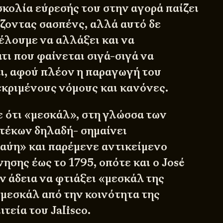
σκολία εύρεσής του στην αγορά παίζει
ίζοντας σασπένς, αλλά αυτό δε
θέλουμε να αλλάξει και να
τι που φαίνεται σιγά-σιγά να
ι, αφού πλέον η παραγωγή του
κριμένους νόμους και κανόνες.
ε ότι «μεσκάλ», στη γλώσσα των
τέκων δηλαδή- σημαίνει
αύη» και παρέμενε αντικείμενο
ησης έως το 1795, οπότε και ο José
ν άδεια να φτιάξει «μεσκάλ της
 μεσκάλ από την κοινότητα της
ιτεία του Jalisco.