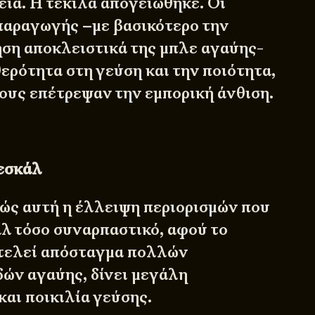
εια. Η τεκίλα απογειώθηκε. Οι
 παραγωγής –με βασικότερο την
ση αποκλειστικά της μπλε αγαύης-
ερότητα στη γεύση και την ποιότητα,
τους επέτρεψαν την εμπορική άνθιση.
εσκάλ
βώς αυτή η έλλειψη περιορισμών που
άλ τόσο συναρπαστικό, αφού το
οτελεί απόσταγμα πολλών
δών αγαύης, δίνει μεγάλη
αι ποικιλία γεύσης.