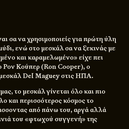
ναι σα να χρησιμοποιείς για πρώτη ύλη
ύδι, ενώ στο μεσκάλ σα να ξεκινάς με
ημένο και καραμελωμένο» είχε πει
ο Ρον Κούπερ (Ron Cooper), ο
μεσκάλ Del Maguey στις ΗΠΑ.
 μας, το μεσκάλ γίνεται όλο και πιο
λο και περισσότερος κόσμος το
άσσοντας από πάνω του, αργά αλλά
σινιά του «φτωχού συγγενή» της