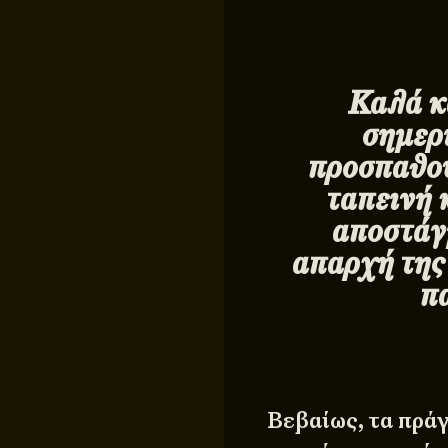
Καλά κ
σημερ
προσπαθού
ταπεινή 
αποστάγμ
απαρχή της
π
Βεβαίως, τα πρά