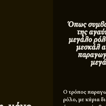
Όπως συμβαί
της αγαύ
μεγάλο ρόλο
μεσκάλ α
παραγωγό
μεγά
Ο τρόπος παραγω
ρόλο, με κύρια δ