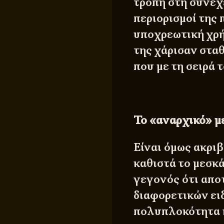
τροπή στη συνέχ
περιορισμοί της
υποχρεωτική χρή
της χάρισαν σταθ
που με τη σειρά 
Το «αναρχικό» μ
Είναι όμως ακρι
καθιστά το μεσκ
γεγονός ότι απ
διαφορετικών ει
πολυπλοκότητα κ