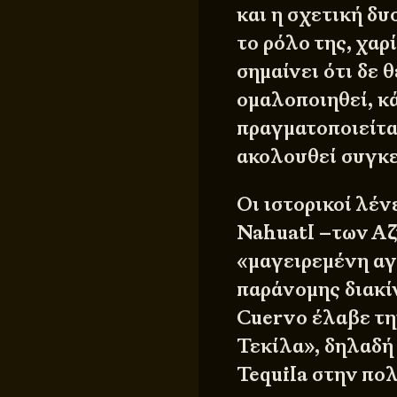
και η σχετική δυ
το ρόλο της, χαρ
σημαίνει ότι δε 
ομαλοποιηθεί, κά
πραγματοποιείτα
ακολουθεί συγκε
Οι ιστορικοί λέν
Nahuatl –των Αζ
«μαγειρεμένη αγ
παράνομης διακίν
Cuervo έλαβε τη
Τεκίλα», δηλαδή
Tequila στην πολ