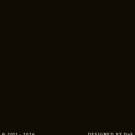
© 2011 - 2026
DESIGNED BY
DpS