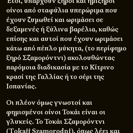
Έτσι, υπάρχουν ξηροί και ημίξηροι
οίνοι από σταφύλια υπερώριμα που
έχουν ζυμωθεί και ωριμάσει σε
δεξαμενές ή ξύλινα βαρέλια, καθώς
επίσης και αυτοί που έχουν ωριμάσει
κάτω από πέπλο μύκητα, (το περίφημο
ξηρό Σζαμορόντνι) ακολουθώντας
παρόμοια διαδικασία με το Κίτρινο
κρασί της Γαλλίας ή το σέρι της
Ισπανίας.
Οι πλέον όμως γνωστοί και
φημισμένοι οίνοι Τοκάι είναι οι
γλυκείς. Το Τοκάι Σζαμορόντνι
(Τokaji Szamorodni), όπως λέει και