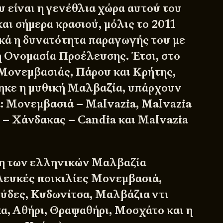
υ είναι η γενέθλια χώρα αυτού του
αι σήμερα κρασιού, μόλις το 2011
κά η δυνατότητα παραγωγής του με
 Ονομασία Προέλευσης. Έτσι, στο
Μονεμβασιάς
, Πάρου και Κρήτης,
ηκε η μυθική Μαλβαζία, υπάρχουν
ά: Μονεμβασιά – Malvazia, Malvazia
 – Χάνδακας – Candia και Malvazia
η των ελληνικών Μαλβαζία
λευκές ποικιλίες Μονεμβασιά,
ύδες, Κυδωνίτσα, Μαλβάζια ντι
α, Αθήρι, Θραψαθήρι, Μοσχάτο και η