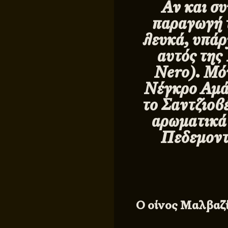
Αν και συ
παραγωγή τ
λευκά, υπάρ
αυτός της
Νero). Μόν
Νέγκρο Αμά
το Σαντζιοβέ
αρωματικά 
Πεδεμοντί
Ο οίνος Μαλβαζί