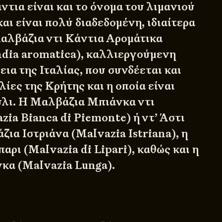
τια είναι και το όνομα του λιμανιού
αι είναι πολύ διαδεδομένη, ιδιαίτερα
Μαλβάζια ντι Κάντια Αρομάτικα
ndia aromatica), καλλιεργούμενη
ια της Ιταλίας, που συνδέεται και
ιλίες της Κρήτης και η οποία είναι
λι. Η Μαλβάζια Μπιάνκα ντι
zia Bianca di Piemonte) ή ντ’ Άστι
άζια Ιστριάνα (Malvazia Istriana), η
αρι (Malvazia di Lipari), καθώς και η
κα (Malvazia Lunga).