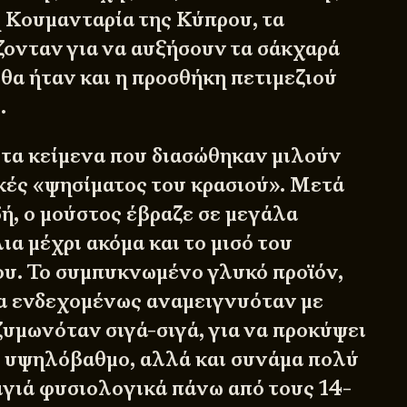
η Κουμανταρία της Κύπρου, τα
ζονταν για να αυξήσουν τα σάκχαρά
θα ήταν και η προσθήκη πετιμεζιού
.
ι τα κείμενα που διασώθηκαν μιλούν
ικές «ψησίματος του κρασιού». Μετά
δή, ο μούστος έβραζε σε μεγάλα
α μέχρι ακόμα και το μισό του
ου. Το συμπυκνωμένο γλυκό προϊόν,
α ενδεχομένως αναμειγνυόταν με
ζυμωνόταν σιγά-σιγά, για να προκύψει
ί υψηλόβαθμο, αλλά και συνάμα πολύ
αγιά φυσιολογικά πάνω από τους 14-