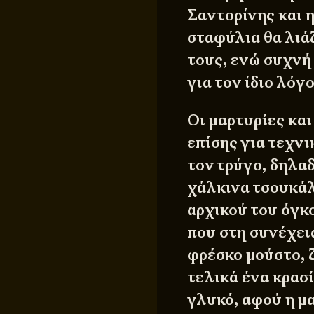
Σαντορίνης και 
σταφύλια θα λιά
τους, ενώ συχνή 
για τον ίδιο λόγο
Οι μαρτυρίες κα
επίσης για τεχν
τον τρύγο, δηλα
χάλκινα τσουκάλι
αρχικού του όγκ
που στη συνέχει
φρέσκο μούστο, 
τελικά ένα κρασ
γλυκό, αφού η μ