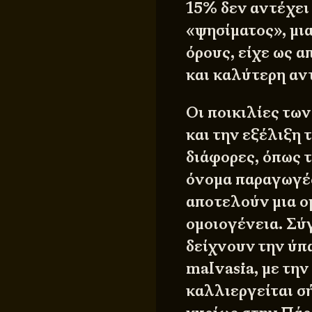
15% δεν αντέχει 
«ψησίματος», μι
όρους, είχε ως 
και καλύτερη αν
Οι ποικιλίες τω
και την εξέλιξη
διάφορες, όπως τ
όνομα παραγωγές
αποτελούν μια ο
ομοιογένεια. Σύ
δείχνουν την ύπ
malvasia, με τη
καλλιεργείται σ