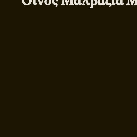
Οίνος Μαλβαζία Μ