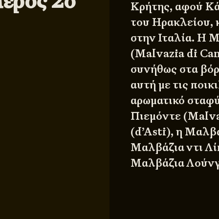
έρος 2ο
Κρήτης, αφού Κάν
του Ηρακλείου, κ
στην Ιταλία. Η 
(Malvazia di Ca
συνήθως στα βόρε
αυτή με τις ποικ
αρωματικό σταφύ
Πιεμόντε (Malva
(d’Asti), η Μαλβ
Μαλβάζια ντι Λίπ
Μαλβάζια Λούνγ