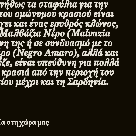
νήθως τα σταφύλια για την
ου ομώνυμου κρασιού είναι
χει και ένας ερυθρός κλώνος,
 Μαλβάζια Νέρο (Malvazia
η της ή σε συνδυασμό με το
ρο (Negro Αmaro), αλλά και
ζε, είναι υπεύθυνη για πολλά
κρασιά από την περιοχή του
ου μέχρι και τη Σαρδηνία.
α στη χώρα μας