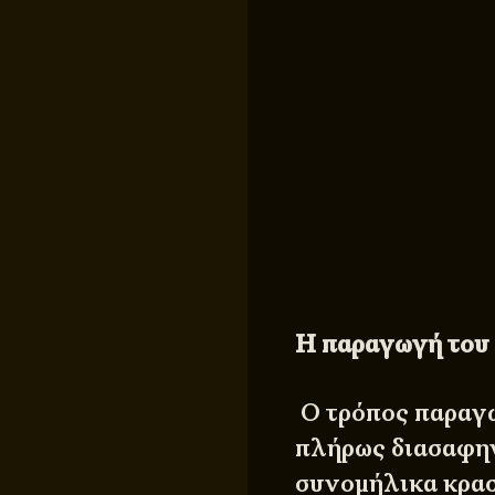
Η παραγωγή του
Ο τρόπος παραγω
πλήρως διασαφην
συνομήλικα κρασ