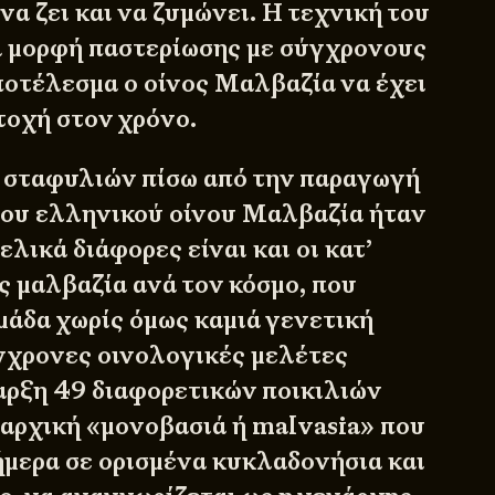
να ζει και να ζυμώνει. Η τεχνική του
α μορφή παστερίωσης με σύγχρονους
αποτέλεσμα ο οίνος Μαλβαζία να έχει
τοχή στον χρόνο.
ν σταφυλιών πίσω από την παραγωγή
 του ελληνικού οίνου Μαλβαζία ήταν
ελικά διάφορες είναι και οι κατ’
 μαλβαζία ανά τον κόσμο, που
μάδα χωρίς όμως καμιά γενετική
γχρονες οινολογικές μελέτες
αρξη 49 διαφορετικών ποικιλιών
ν αρχική «μονοβασιά ή malvasia» που
ήμερα σε ορισμένα κυκλαδονήσια και