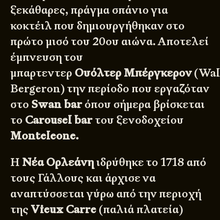
ξεκάθαρες, πράγμα σπάνιο για
κοκτέιλ που δημιουργήθηκαν στο
πρώτο μισό του 20ου αιώνα. Αποτελεί
έμπνευση του
μπαρτεντερ
Ουόλτερ Μπέργκερον
(Wal
Bergeron) την περίοδο που εργαζόταν
στο
Swan bar
όπου σήμερα βρίσκεται
το
Carousel bar
του ξενοδοχείου
Monteleone.
Η
Νέα
Ορλεάνη
ιδρύθηκε το 1718 από
τους Γάλλους και άρχισε να
αναπτύσσεται γύρω από την περιοχή
της
Vieux Carre
(παλιά πλατεία)