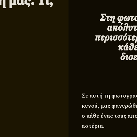
 μας. Τι,
Στη φωτο
απόλυτ
περισσότε
κάθε
δισ
Σε αυτή τη φωτογρα
κενού, μας φανερώθ
ο κάθε ένας τους απ
αστέρια.