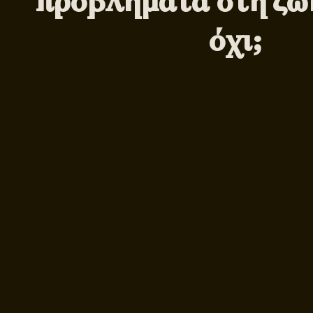
προβλήματα στη ζωή
όχι;