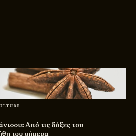
CULTURE
νισου: Από τις δόξες του
ήθη του σήμερα