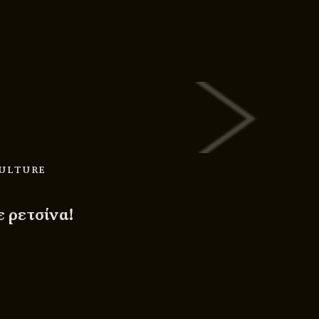
CULTURE
 ρετσίνα!