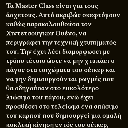
Τα Master Class είναι για τους
άσχετους. Αυτό ακριβώς σκεφτόμουν
καθώς παρακολουθούσα τον
Χιντετσούγκου Ουένο, να
περιγράφει την τεχνική χτυπήματός
του. Την έχει λέει διαμορφώσει με
τρόπο τέτοιο ώστε να μην χτυπάει ο
πάγος στα τοιχώματα του σέικερ και
να μην δημιουργούνται ρωγμές που
θα οδηγούσαν στο ευκολότερο
λιώσιμο του πάγου, ενώ έχει
προσθέσει στο τελείωμα ένα σπάσιμο
του καρπού που δημιουργεί μια ομαλή
κυκλική κίνηση εντός του σέικερ,