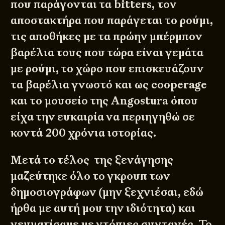
που παράγονται τα bitters, τον
αποστακτήρα που παράγεται το ρούμι,
τις αποθήκες με τα πρώην μπέρμπον
βαρέλια τους που τώρα είναι γεμάτα
με ρούμι, το χώρο που επισκευάζουν
τα βαρέλια γνωστό και ως cooperage
και το μουσείο της Angostura όπου
είχα την ευκαιρία να περιηγηθώ σε
κοντά 200 χρόνια ιστορίας.
Μετά το τέλος της ξενάγησης
μαζεύτηκε όλο το γκρουπ των
δημοσιογράφων (μην ξεχνιέσαι, εδώ
ήρθα με αυτή μου την ιδιότητα) και
γευματίσαμε με ντόπιες συνταγές. Το