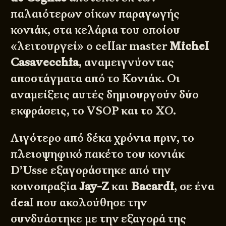
παλαιότερων οίκων παραγωγής
κονιάκ, στα κελάρια του οποίου
«λειτουργεί» ο cellar master
Michel
Casavecchia
, αναμειγνύοντας
αποστάγματα από το Κονιάκ. Οι
αναμείξεις αυτές δημιουργούν δύο
εκφράσεις, το VSOP και το XO.
Λιγότερο από δέκα χρόνια πριν, το
πλειοψηφικό πακέτο του κονιάκ
D’Usse εξαγοράστηκε από την
κοινοπραξία
Jay-Z
και
Bacardi
, σε ένα
deal που ακολούθησε την
συνδυάστηκε με την εξαγορά της