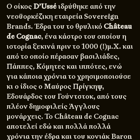
Ο οίκος
D’Ussé
ιδρύθηκε από την
νεοϋορκέζικη εταιρεία
Sovereign
Brands
. Έδρα του το θρυλικό
Château
de Cognac
, ένα κάστρο του οποίου η
ιστορία ξεκινά πριν το 1000 (!)μ.Χ. και
από το οποίο πέρασαν βασιλιάδες,
Πάππες, Κόμητες και ιππότες, ενώ
για κάποια χρόνια το χρησιμοποιούσε
κι ο ίδιος ο Μαύρος Πρίγκηψ,
Εδουάρδος του Γούντστοκ, από τους
πλέον δημοφιλείς Άγγλους
μονάρχεις. Το Château de Cognac
αποτελεί εδώ και πολλά πολλά
χρόνια την έδρα και του κονιάκ Baron