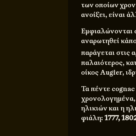
των οποίων χρον
ανοίξει, είναι ά
Εμφιαλώνονται ό
αναρωτηθεί κάπο
παράγεται στις α
παλαιότερος, κα
οίκος Augier, ιδ
Τα πέντε cognac
χρονολογημένα, 
ηλικιών και η η
φιάλη:
1777, 180