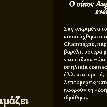
Ο οίκος Au
ενώ
Συγκεκριμένα το
αποστάχθηκε απ
Champagne, παρέ
βαρέλι, ύστερα 
νταμιτζάνα –όπω
σε ηλικία cognac
άλλωστε κρατά, 
λεπτομερείς κα
αφορούν τη «ζωή
ιμάζει
ιδρύθηκε.