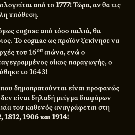
ολογείται από το
1777
! Τώρα, αν θα τις
λλη υπόθεση.
μως cognac από τόσο παλιά, θα
ιος. Το cognac ως προϊόν ξεκίνησε να
ου
ρχές του 16
αιώνα, ενώ ο
ταγεγραμμένος οίκος παραγωγής, ο
ρύθηκε το 1643!
 που δημοπρατούνται είναι προφανώς
δεν είναι δηλαδή μείγμα διαφόρων
λικία του καθενός αναγράφεται στη
2, 1812, 1906 και 1914
!