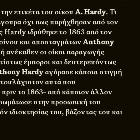
 την ετικέτα του οίκου
A. Hardy
. Τι
Σίγουρα όχι πως παρήχθησαν από τον
ος Hardy ιδρύθηκε το 1863 από τον
οίνου και αποσταγμάτων
Anthony
ιδή ανέκαθεν οι οίκοι παραγωγής
τίστως έμποροι και δευτερευόντως
thony Hardy
αγόρασε κάποια στιγμή
–τουλάχιστον αυτά που
πριν το 1863- από κάποιον άλλον
νσωμάτωσε στην προσωπική του
ν ιδιοκτησίας του, βάζοντας του και