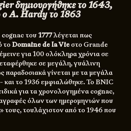
gier δημιουργήθηκε το 1643,
 ο A. Hardy το 1863
 cognac του
1777
λέγεται πως
ό το
Domaine de la Vie
στο Grande
μεινε για 100 ολόκληρα χρόνια σε
μεταφέρθηκε σε μεγάλη, γυάλινη
ς παραδοσιακά γίνεται με τα μεγάλα
- και το 1936 εμφιαλώθηκε. Το
BNIC
ειδικά για τα χρονολογημένα cognac,
ταγραφές όλων των ημερομηνιών που
» τους, τουλάχιστον από το 1946 που