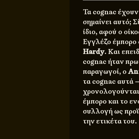
Τα cognac έχουν
σημαίνει αυτό; 
ίδιο, αφού ο οίκ
Εγγλέζο έμπορο 
Hardy
. Και επε
cognac ήταν πρω
παραγωγοί, ο
An
τα cognac αυτά 
χρονολογούνται 
έμπορο και το ε
συλλογή ως προϊό
την ετικέτα του.