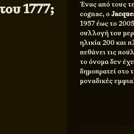
Ένας από τους τ
του 1777;
cognac, ο
Jacque
1957 έως το 2005
συλλογή του μερ
ηλικία 200 και π
πεθάνει τις πού
το όνομα δεν έχε
δημοπρατεί στο τ
μοναδικές εμφια