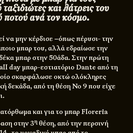
ταξιδιώτες και λάτρεις του
 ποτού ανά τον κόσμο.
ί να μην κέρδισε –όπως πέρυσι- την
άποιο μπαρ του, αλλά εδραίωσε την
 δέκα μπαρ στην 50άδα. Στην πρώτη
all day μπαρ-εστιατόριο
Dante
από τη
ποίο σκαρφάλωσε οκτώ ολόκληρες
κή δεκάδα, από τη θέση Νο 9 που είχε
ι.
ατόρθωμα και για το μπαρ
Floreria
η
αση στην 3
θέση, από την περσινή
14 -το μοναδικό μπαρ από το