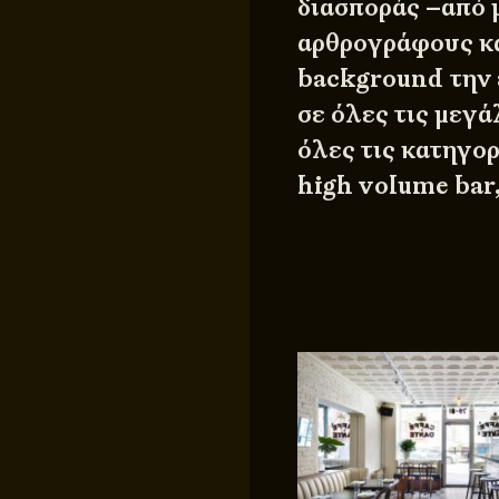
διασποράς –από μ
αρθρογράφους κα
background την 
σε όλες τις μεγά
όλες τις κατηγορ
high volume bar,