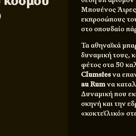
υ κόσμου
Μπουένος Άιρες 
9
εκπροσώπους του
στο σπουδαίο πά
Τα αθηναϊκά μπα
δυναμική τους, 
φέτος στα 50 κα
Clumsies
να επαν
au Rum
να καταλ
Δυναμική που εκ
σκηνή και την ε
«κοκτεϊλικό» στ