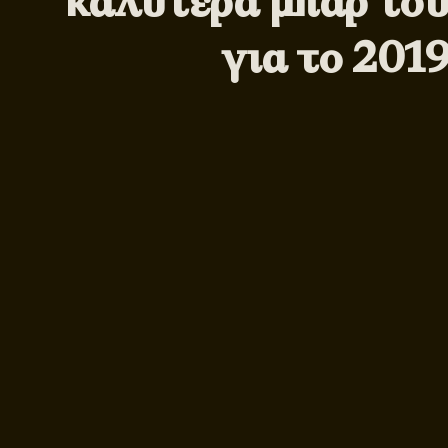
καλύτερα μπαρ το
για το 201