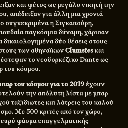
ιξαν και φέτος ως μεγάλο νικητή την
υ, απέδειξαν για άλλη μια χρονιά
ιο συγκεκριμένα η Σιγκαπούρη,
πουδαία παγκόσμια δύναμη, χάρισαν
α δικαιολογημένα δύο θέσεις στους
τους των αθηναϊκών
Clumsies
και
 έστεψαν το νεοϋορκέζικο Dante ως
ρ του κόσμου.
μπαρ του κόσμου για το 2019
έχουν
οτελούν την απόλυτη λίστα με μπαρ
χού ταξιδιώτες και λάτρεις του καλού
σμο. Με 500 κριτές από τον χώρο,
 ευρύ φάσμα επαγγελματικής