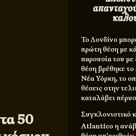
απανταχού 
καλού
Το Λονδίνο μπορε
πρώτη θέση με κ
παρουσία του με
θέση βρέθηκε το 
Νέα Υόρκη, το ο
θέσεις στην τελι
καταλάβει πέρυσ
Συγκλονιστικό κ
τα 50
Atlantico
η ανάβ
θέση υπ’αριθμόν 