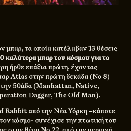
ν μπαρ, τα οποία κατέλαβαν 13 θέσεις
50 καλύτερα μπαρ του κόσμου για το
ύρη ήρθε επάξια πρώτη, έχοντας
παρ Atlas στην πρώτη δεκάδα (Νο 8)
στην 50άδα (Manhattan, Native,
Operation Dagger, The Old Man).
d Rabbit από την Νέα Υόρκη –κάποτε
τον κόσμο- συνέχισε την πτωτική του
ας στην θέση Νο 22, από την περσινή