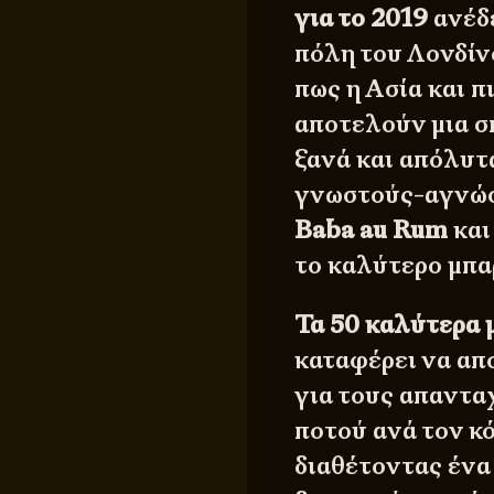
για το 2019
ανέδε
πόλη του Λονδίνο
πως η Ασία και π
αποτελούν μια σ
ξανά και απόλυτ
γνωστούς-αγνώσ
Baba au Rum
και
το καλύτερο μπα
Τα 50 καλύτερα 
καταφέρει να απ
για τους απαντα
ποτού ανά τον κό
διαθέτοντας ένα