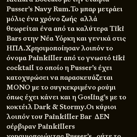
Pusser’s Navy Rum.Το μπαρ μετράει
μόλις ένα χρόνο ζωής αλλά
θεωρείται ένα από τα καλύτερα Tiki
Bars στην Νέα Υόρκη και γενικά στις
ΗΠΑ.Χρησιμοποίησαν λοιπόν το
όνομα Painkiller από το γνωστό
tiki
cocktail
το οποίο η Pusser’s έχει
κατοχυρώσει να παρασκευάζεται
ΜΟΝΟ με το συγκεκριμένο ρούμι
όπως έχει κάνει και η Gosling’s με το
κοκτέιλ Dark & Stormy.Οι κύριοι
λοιπόν του Painkiller Bar ΔΕΝ
σέρβιραν
Painkillers
χρησιμοποιώντας Pusser’s , ούτε το