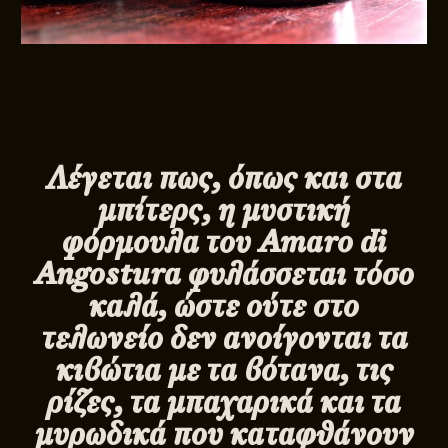
Λέγεται πως, όπως και στα
μπίτερς, η μυστική
φόρμουλα του
Amaro
di
Angostura
φυλάσσεται τόσο
καλά, ώστε ούτε στο
τελωνείο δεν ανοίγονται τα
κιβώτια με τα βότανα, τις
ρίζες, τα μπαχαρικά και τα
μυρωδικά που καταφθάνουν