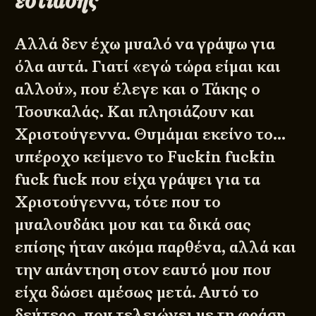
εστίασης
Αλλά δεν έχω μυαλό να γράψω για
όλα αυτά. Γιατί «εγώ τώρα είμαι και
αλλού», που έλεγε και ο Τάκης ο
Τσουκαλάς. Και πλησιάζουν και
Χριστούγεννα. Θυμάμαι εκείνο το…
υπέροχο κείμενο το
Fuckin fuckin
fuck fuck
που είχα γράψει για τα
Χριστούγεννα, τότε που το
μυαλουδάκι μου και τα δικά σας
επίσης ήταν ακόμα παρθένα, αλλά και
την απάντηση στον εαυτό μου που
είχα δώσει αμέσως
μετά
. Αυτό το
δεύτερο, που τελειώνει με τη φράση