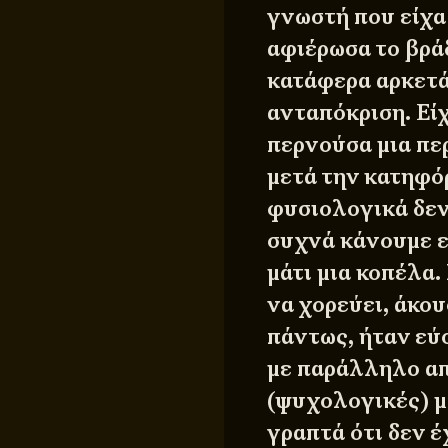
γνωστή που είχα 
αφιέρωσα το βράδ
κατάφερα αρκετά
ανταπόκριση. Εί
περνούσα μια πε
μετά την κατηφό
φυσιολογικά δεν
συχνά κάνουμε ε
μάτι μια κοπέλα.
να χορεύει, άκο
πάντως, ήταν εύσ
με παράλληλο απ
(ψυχολογικές) μ
γραπτά ότι δεν έ