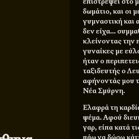
επιστρέψει στο μ
δωμάτιο, και οι 
γυμναστική και 
δεν είχα… συμμα
κλείνοντας την 
γυναίκες με εύλο
ήταν ο περιπετει
ταξιδευτής ο Λευ
αφήνοντάς μου τα
Νέα Σμύρνη.
Ελαφρά τη καρδί
ψέμα. Αφού διευκ
γαρ, είπα κατά τι
πάω να δώσω κάτι