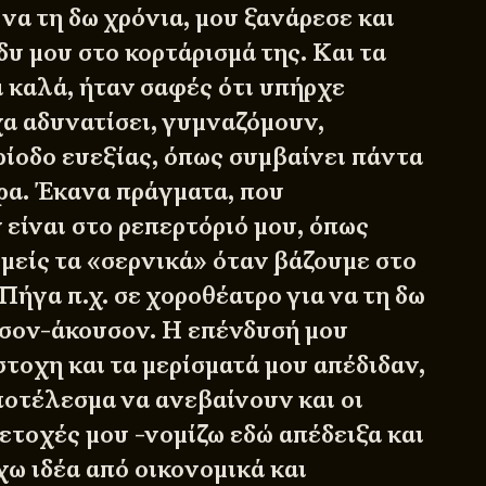
να τη δω χρόνια, μου ξανάρεσε και
υ μου στο κορτάρισμά της. Και τα
 καλά, ήταν σαφές ότι υπήρχε
χα αδυνατίσει, γυμναζόμουν,
ρίοδο ευεξίας, όπως συμβαίνει πάντα
ρα. Έκανα πράγματα, που
 είναι στο ρεπερτόριό μου, όπως
μείς τα «σερνικά» όταν βάζουμε στο
 Πήγα π.χ. σε χοροθέατρο για να τη δω
υσον-άκουσον. Η επένδυσή μου
τοχη και τα μερίσματά μου απέδιδαν,
οτέλεσμα να ανεβαίνουν και οι
ετοχές μου -νομίζω εδώ απέδειξα και
χω ιδέα από οικονομικά και