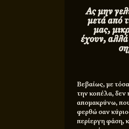
Ας μην γελ
μετά από τ
μας, μικ
έχουν, αλλά 
ση
Βεβαίως, με τόσα
την κοπέλα, δεν
απομακρύνω, που 
φερθώ σαν κύριος
περίεργη φάση, 