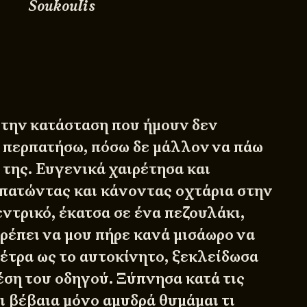
Soukoulis
την κατάσταση που ήμουν δεν
 περπατήσω, πόσω δε μάλλον να πάω
 της. Ευγενικά χαιρέτησα και
πατώντας και κάνοντας οχτάρια στην
ντρικό, έκατσα σε ένα πεζουλάκι,
ρέπει να μου πήρε κανά μισάωρο να
μέτρα ως το αυτοκίνητο, ξεκλείδωσα
έση του οδηγού. Ξύπνησα κατά τις
αι βέβαια μόνο αμυδρά θυμάμαι τι