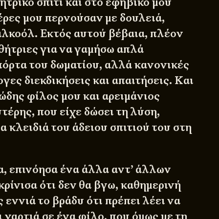
ητρικό σπίτι και στο εφηβικό μού
μέρες μου περνούσαν με δουλειά,
αλκοόλ. Εκτός αυτού βέβαια, πλέον
θήτριες για να γαμήσω απλά
πόρτα του δωματίου, αλλά κανονικές
γες διεκδικήσεις και απαιτήσεις. Και
ώδης φίλος μου και αρειμάνιος
τέρης, που είχε δώσει τη λύση,
 κλειδιά του άδειου σπιτιού του στη
α, επινόησα ένα άλλα αντ’ άλλων
ρίνισα ότι δεν θα βγω, καθημερινή
ς εννιά το βράδυ ότι πρέπει λέει να
 χαρτιά σε ένα φίλο, που όμως με τη