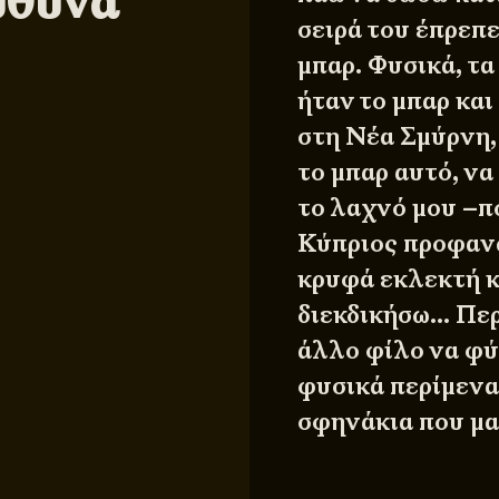
ύθυνα
σειρά του έπρεπε
μπαρ. Φυσικά, τα
ήταν το μπαρ και 
στη Νέα Σμύρνη,
το μπαρ αυτό, να
το λαχνό μου –πο
Κύπριος προφανώ
κρυφά εκλεκτή κ
διεκδικήσω… Περ
άλλο φίλο να φύγ
φυσικά περίμενα
σφηνάκια που μα