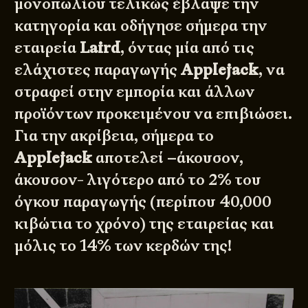
μονοπωλίου τελικώς έβλαψε την
κατηγορία και οδήγησε σήμερα την
εταιρεία
Laird
, όντας μία από τις
ελάχιστες παραγωγής
Applejack
, να
στραφεί στην εμπορία και άλλων
προϊόντων προκειμένου να επιβιώσει.
Για την ακρίβεια, σήμερα το
Applejack
αποτελεί –άκουσον,
άκουσον- λιγότερο από το 2% του
όγκου παραγωγής (περίπου 40,000
κιβώτια το χρόνο) της εταιρείας και
μόλις το 14% των κερδών της!