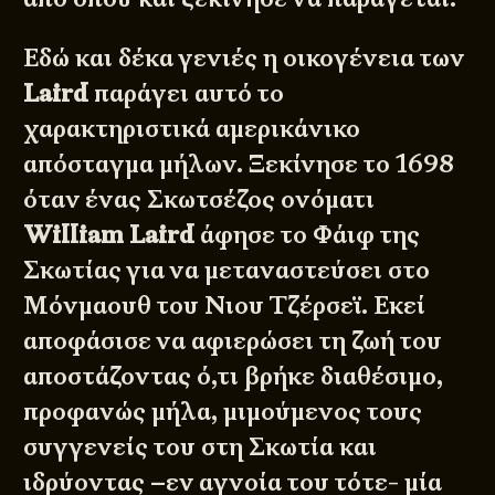
Εδώ και δέκα γενιές η οικογένεια των
Laird
παράγει αυτό το
χαρακτηριστικά αμερικάνικο
απόσταγμα μήλων. Ξεκίνησε το 1698
όταν ένας Σκωτσέζος ονόματι
William Laird
άφησε το Φάιφ της
Σκωτίας για να μεταναστεύσει στο
Μόνμαουθ του Νιου Τζέρσεϊ. Εκεί
αποφάσισε να αφιερώσει τη ζωή του
αποστάζοντας ό,τι βρήκε διαθέσιμο,
προφανώς μήλα, μιμούμενος τους
συγγενείς του στη Σκωτία και
ιδρύοντας –εν αγνοία του τότε- μία