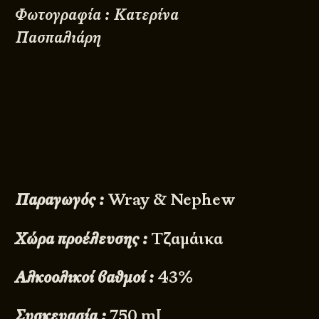
Φωτογραφία : Κατερίνα
Πασπαλιάρη
Παραγωγός :
Wray & Nephew
Χώρα προέλευσης :
Τζαμάικα
Αλκοολικοί βαθμοί :
43%
Συσκευασία :
750 ml