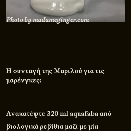
Photo by madameginger.com
Η συνταγή της Μαριλού για τις
μαρένγκες:
Ανακατέψτε 320 ml aquafaba από
βιολογικά ρεβίθια μαζί με μία