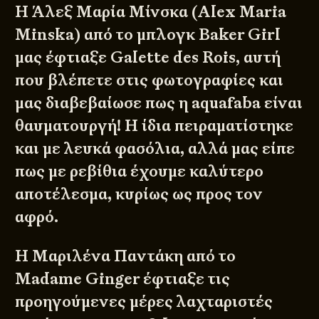
Η Άλεξ Μαρία Μίνσκα (Alex Maria
Minska) από το μπλογκ
Baker Gir
l
μας έφτιαξε Galette des Rois, αυτή
που βλέπετε στις φωτογραφίες και
μας διαβεβαίωσε πως η aquafaba είναι
θαυματουργή! Η ίδια πειραματίστηκε
και με λευκά φασόλια, αλλά μας είπε
πως με ρεβίθια έχουμε καλύτερο
αποτέλεσμα, κυρίως ως προς τον
αφρό.
Η Μαριλένα Παντάκη από το
Madame Ginger
έφτιαξε τις
προηγούμενες μέρες λαχταριστές