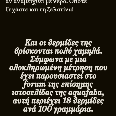
αν αναμειχθεί με νερό. Οπότε
ξεχάστε και τη ζελατίνα!
Και οι θερμίδες της
βρίσκονται πολύ χαμηλά.
Σύμφωνα με μια
ολοκληρωμένη μέτρηση που
έχει παρουσιαστεί στο
forum της επίσημης
ιστοσελίδας της aquafaba,
αυτή περιέχει 18 θερμίδες
ανά 100 γραμμάρια.