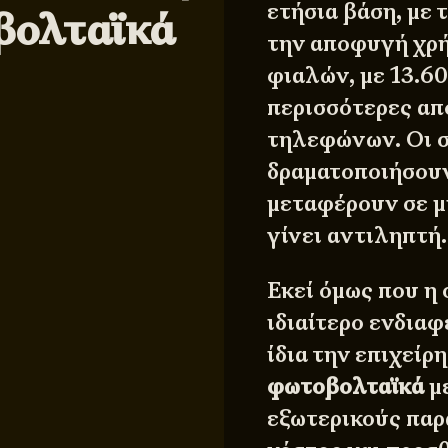
ετήσια βάση, με 
βολταϊκά
την αποφυγή χρή
φιαλών, με 13.60
περισσότερες απ
τηλεφώνων. Οι σ
δραματοποιήσουν
μεταφέρουν σε μ
γίνει αντιληπτή.
Εκεί όμως που η
ιδιαίτερο ενδιαφ
ίδια την επιχεί
φωτοβολταϊκά
με
εξωτερικούς παρ