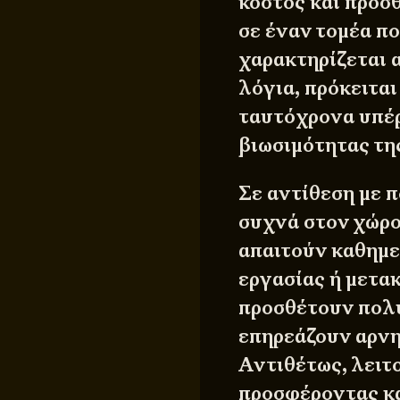
κόστος και προσ
σε έναν τομέα πο
χαρακτηρίζεται 
λόγια, πρόκειται
ταυτόχρονα υπέρ
βιωσιμότητας της
Σε αντίθεση με 
συχνά στον χώρο
απαιτούν καθημε
εργασίας ή μετα
προσθέτουν πολυ
επηρεάζουν αρνη
Αντιθέτως, λειτ
προσφέροντας κα