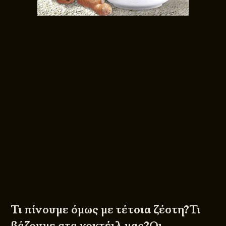
Τι πίνουμε όμως με τέτοια ζέστη?Τι
βάζουμε στα κοκτέιλ μας?Οι