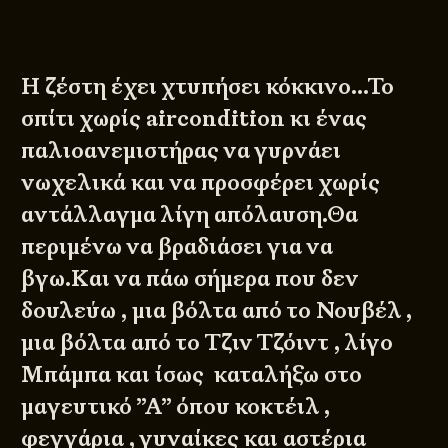
Η ζέστη έχει χτυπήσει κόκκινο…Το
σπίτι χωρίς aircondition κι ένας
παλιοανεμιστήρας να γυρνάει
νωχελικά και να προσφέρει χωρίς
αντάλλαγμα λίγη απόλαυση.Θα
περιμένω να βραδιάσει για να
βγω.Και να πάω σήμερα που δεν
δουλεύω , μια βόλτα από το Νουβέλ ,
μια βόλτα από το Τζιν Τζόιντ , λίγο
Μπάμπα και ίσως καταλήξω στο
μαγευτικό ”Α” όπου κοκτέιλ ,
φεγγάρια , γυναίκες και αστέρια