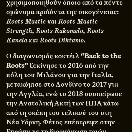
χρησιμοποιηθούν όποιο από τα πέντε
ομώνυμα προϊόντα της οικογένειας:
Roots Mastic και Roots Mastic
Strength, Roots Rakomelo, Roots
Kanela και Roots Diktamo
.
Ο διαγωνισμός κοκτέιλ
‘’Back to the
Roots’’
ξεκίνησε το 2016 από την
πόλη του Μιλάνου για την Ιταλία,
μετακόμισε στο Λονδίνο το 2017 για
την Αγγλία, ενώ το 2018 συσπείρωσε
την Ανατολική Ακτή των ΗΠΑ κάτω
από τη σκέπη του τελικού του στη
Νέα Υόρκη. Φέτος επέστρεψε στην
Ευρώπη με τη διοργάνωση τριών