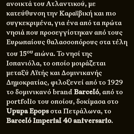
ανοικτά του Ατλαντικού, με
κατεύθυνση την Καραϊβική και πιο
συγκεκριμένα, για ένα από τα πρώτα
νησιά που προσεγγίστηκαν από τους
Ευρωπαίους θαλασσοπόρους στα τέλη
ου
του 15
αιώνα. Το νησί της
Ισπανιόλα, το οποίο μοιράζεται
μεταξύ Αϊτής και Δομινικανής
Δημοκρατίας, φιλοξενεί από το 1929
το δομινικανό brand
Barceló
, από το
portfolio του οποίου, δοκίμασα στο
Upupa Epops
στα Πετράλωνα, το
Barceló Imperial 40 aniversario
.