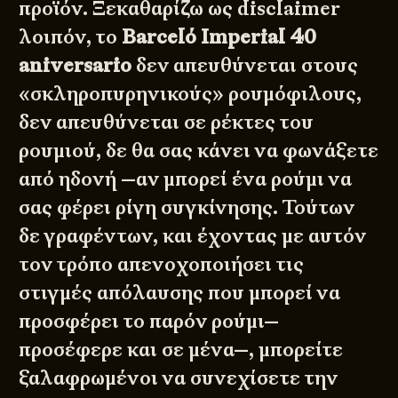
προϊόν. Ξεκαθαρίζω ως disclaimer
λοιπόν, το
Barceló Imperial 40
aniversario
δεν απευθύνεται στους
«σκληροπυρηνικούς» ρουμόφιλους,
δεν απευθύνεται σε ρέκτες του
ρουμιού, δε θα σας κάνει να φωνάξετε
από ηδονή —αν μπορεί ένα ρούμι να
σας φέρει ρίγη συγκίνησης. Τούτων
δε γραφέντων, και έχοντας με αυτόν
τον τρόπο απενοχοποιήσει τις
στιγμές απόλαυσης που μπορεί να
προσφέρει το παρόν ρούμι—
προσέφερε και σε μένα—, μπορείτε
ξαλαφρωμένοι να συνεχίσετε την