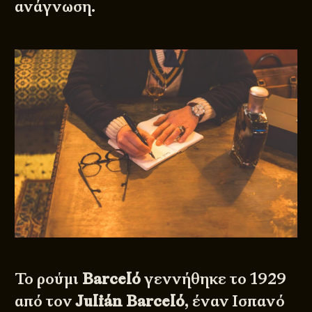
ανάγνωση.
Το ρούμι
Barceló
γεννήθηκε το 1929
από τον
Julián Barceló
, έναν Ισπανό