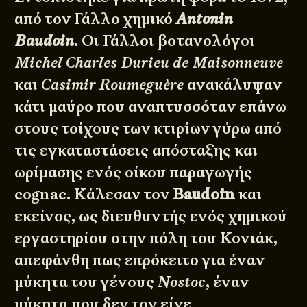
από τον Γάλλο χημικό
Antonin
Baudoin
. Οι Γάλλοι βοτανολόγοι
Michel Charles Durieu de Maisonneuve
και
Casimir Roumeguère
ανακάλυψαν
κάτι μαύρο που αναπτυσσόταν επάνω
στους τοίχους των κτιρίων γύρω από
τις εγκαταστάσεις απόσταξης και
ωρίμασης ενός οίκου παραγωγής
cognac. Κάλεσαν τον
Baudoin
και
εκείνος, ως διευθυντής ενός χημικού
εργαστηρίου στην πόλη του Κονιάκ,
απεφάνθη πως επρόκειτο για έναν
μύκητα του γένους
Nostoc
, έναν
μύκητα που δεν τον είχε