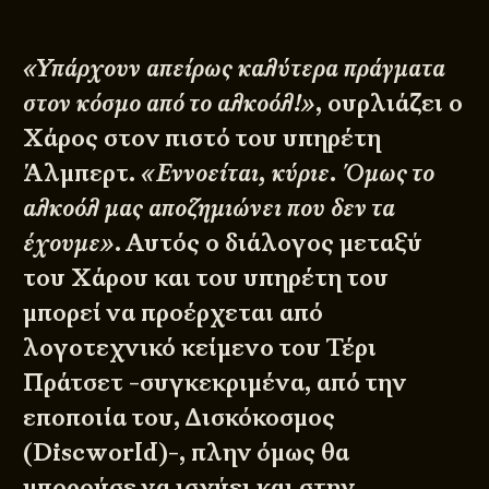
«Υπάρχουν απείρως καλύτερα πράγματα
στον κόσμο από το αλκοόλ!»
, ουρλιάζει ο
Χάρος στον πιστό του υπηρέτη
Άλμπερτ.
«Εννοείται, κύριε. Όμως το
αλκοόλ μας αποζημιώνει που δεν τα
έχουμε»
. Αυτός ο διάλογος μεταξύ
του Χάρου και του υπηρέτη του
μπορεί να προέρχεται από
λογοτεχνικό κείμενο του Τέρι
Πράτσετ -συγκεκριμένα, από την
εποποιία του, Δισκόκοσμος
(Discworld)-, πλην όμως θα
μπορούσε να ισχύει και στην