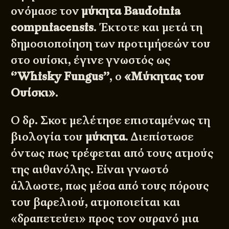
ονόμασε τον
μύκητα Baudoinia
compniacensis
. Έκτοτε και μετά τη
δημοσιοποίηση των προτιμήσεών του
στο ουίσκι, έγινε γνωστός ως
‘’Whisky Fungus’’
, ο
«Μύκητας του
Ουίσκι»
.
Ο δρ. Σκοτ μελέτησε επισταμένως τη
βιολογία του
μύκητα
. Διεπίστωσε
όντως πως τρέφεται από τους ατμούς
της αιθανόλης. Είναι γνωστό
άλλωστε, πως μέσα από τους πόρους
του βαρελιού, ατμοποιείται και
«δραπετεύει» προς τον ουρανό μια