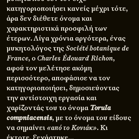
κατηγοριοποιήσει κανείς μέχρι τότε,
άρα δεν διέθετε όνομα και
χαρακτηριστικά προσφιλή των
έτερων. Λίγα χρόνια αργότερα, ένας
μυκητολόγος της
Société botanique de
France
, ο
Charles Édouard Richon
,
αφού τον μελέτησε ακόμη
περισσότερο, αποφάσισε να τον
κατηγοριοποιήσει, δημοσιεύοντας
την αντίστοιχη εργασία και
χαρίζοντάς του το όνομα
Torula
compniacensis
, με το όνομα του είδους
να σημαίνει
«από το Κονιάκ»
. Κι
έκτοτε, ξεχάστηκε…