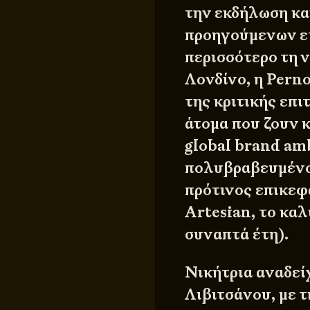
την εκδήλωση κα
προηγούμενων ετ
περισσότερο τη 
Λονδίνο, η Pern
της κριτικής επι
άτομα που ζουν κ
global brand amb
πολυβραβευμένο 
πρότινος επικεφ
Artesian, το κα
συναπτά έτη).
Νικήτρια αναδεί
Λιβιτσάνου, με τ