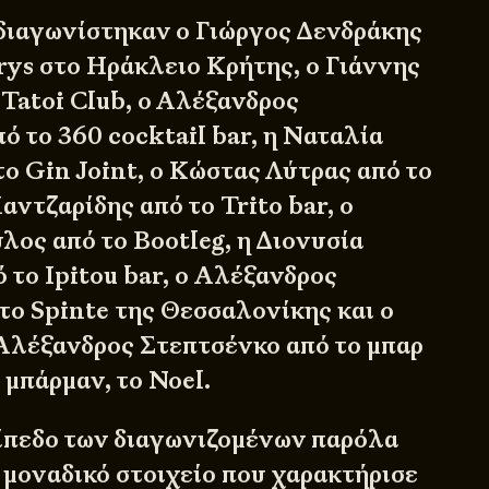
διαγωνίστηκαν ο Γιώργος Δενδράκης
rys στο Ηράκλειο Κρήτης, ο Γιάννης
 Tatoi Club, ο Αλέξανδρος
ό το 360 cocktail bar, η Ναταλία
το Gin Joint, o Κώστας Λύτρας από το
ντζαρίδης από το Trito bar, o
ος από το Bootleg, η Διονυσία
 το Ipitou bar, o Αλέξανδρος
το Spinte της Θεσσαλονίκης και ο
Αλέξανδρος Στεπτσένκο από το μπαρ
 μπάρμαν, το Noel.
πίπεδο των διαγωνιζομένων παρόλα
 μοναδικό στοιχείο που χαρακτήρισε