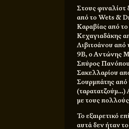
Στους φιναλίστ 
από το Wets & D
Καραβίας από το
Κεχαγιαδάκης απ
Λιβιτσάνου από 
9Β, ο Αντώνης Μα
Σπύρος Πανόπουλ
Σακελλαρίου από
Σουρμπάτης από 
(ταρατατζούμ…) 
με τους πολλούς
Το εξαιρετικό ε
αυτά δεν ήταν το