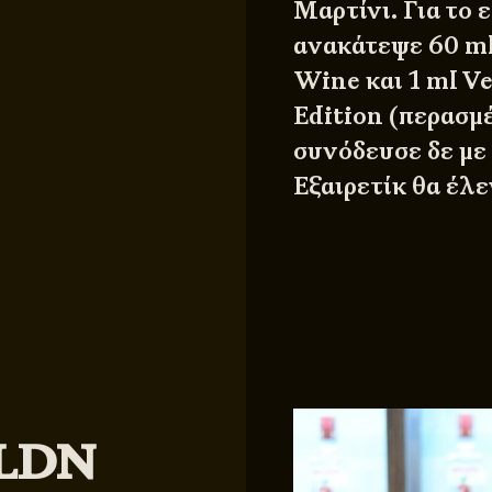
Μαρτίνι. Για το 
ανακάτεψε 60 ml 
Wine και 1 ml V
Edition (περασμέ
συνόδευσε δε με 
Εξαιρετίκ θα έλε
XLDN