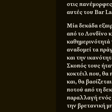
στις πανέμορφες
αυτές του Bar La
Μία δεκάδα εξαι
από το Λονδίνο κ
καθημερινότητά τ
αναδομεί τα πρά
και την ικανότητ
Σκοπός τους ήτα
κοκτέιλ που, θα
και, θα βασίζετα
ποτού από τη δεκ
παραλλαγή ενός 
την βρετανική μ