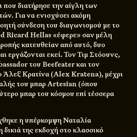
ι που διατήρησε την αίγλη των
ών. Για να ενισχύσει ακόμη
νοητή σύνδεση του διαγωνισμού με το
od Ricard Hellas «έφερε» σαν μέλη
τροπής κατευθείαν από αυτό, δυο
αι εργάζονται εκεί. Τον Τιμ Στόουνς,
assador του Beefeater και τον
Άλεξ Κρατίνα (Alex Kratena), μέχρι
αλής του μπαρ Artesian (όπου
λύτερο μπαρ του κόσμου επί τέσσερα
χθηκε η υπέρκομψη Ναταλία
η δικιά της εκδοχή στο κλασσικό