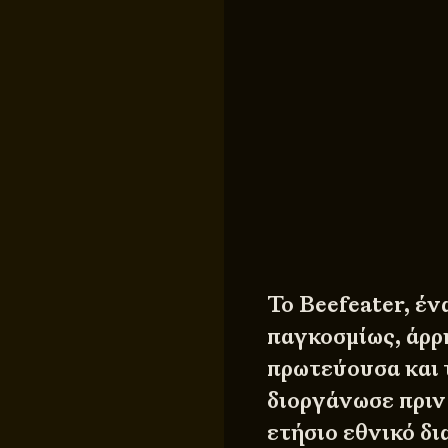
Το Beefeater, έν
παγκοσμίως, άρρ
πρωτεύουσα και 
διοργάνωσε πριν 
ετήσιο εθνικό δ