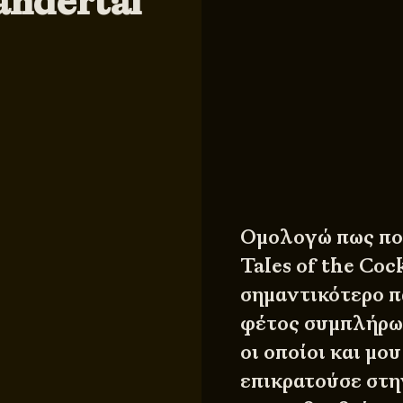
andertal
Ομολογώ πως πολ
Tales of the Coc
σημαντικότερο π
φέτος συμπλήρων
οι οποίοι και μο
επικρατούσε στη