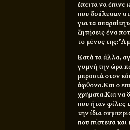
έπειτα να έπινε 
που δούλευαν στ
για τα απαραίτητ
ζητήσεις ένα ποτ
το μένος της:”Αμ
Κατά τα άλλα, α
γυμνή την ώρα πο
μπροστά στον κό
άφθονο.Και ο επι
χρήματα.Και να δ
που ήταν φίλες 
την ίδια συμπερι
που πίστευα και 