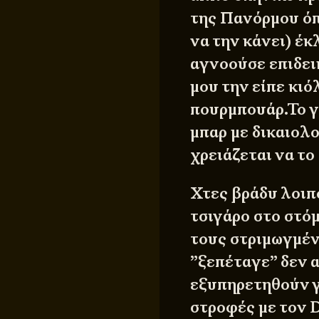
της Πανόρμου ό
να την κάνει) έ
αγνοούσε επιδει
μου την είπε κι
πουρμπουάρ.Το γ
μπαρ με δικαιολο
χρειάζεται να το
Χτες βράδυ λοιπ
τσιγάρο στο στό
τους στριμωγμέν
”ξεπέταγε” δεν 
εξυπηρετηθούν γ
στροφές με τον D