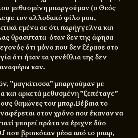
που μεθυσμένη μπαργούμαν (ο Θεός
κλεψε τον αλλοδαπό φίλο μου,
κτικά εμένα σε ότι παρήγγελνα και
όλας θρασύτατα όταν δεν της άφησα
εγονός ότι μόνο που δεν ξέρασε στο
γία ότι ήταν τα γενέθλια της δεν
 αναφέρω καν.
όν, ”μαγκίτισσα” μπαργούμαν με
μα και αρκετά μεθυσμένη ”ξεπέταγε”
ους θαμώνες του μπαρ.Βέβαια το
αναφέρεται στον χρόνο που έκαναν να
ιατί μπορεί πρώτα να έριχνε δύο
J που βρισκόταν μέσα από το μπαρ,