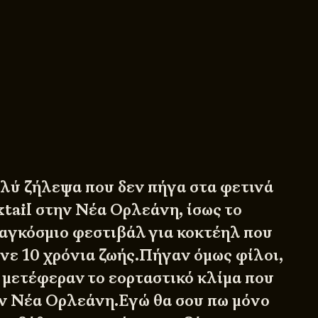
ύ ζήλεψα που δεν πήγα στα φετινά
ktail
στην Νέα Ορλεάνη, ίσως το
αγκόσμιο φεστιβάλ για κοκτέηλ που
ε 10 χρόνια ζωής.Πήγαν όμως φίλοι,
υ μετέφεραν το εορταστικό κλίμα που
ν Νέα Ορλεάνη.Εγώ θα σου πω μόνο