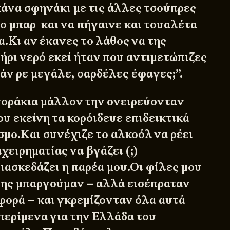
κάνα σφηνάκι με τις άλλες τσούπρες
ο μπαρ και να πήγαινε και τουαλέτα
α.Κι αν έκανες το λάθος να της
ήρι νερό εκεί ήταν που αντιμετώπιζες
άν ρε μεγάλε, σαρδέλες έφαγες;”.
γοράκια μάλλον την ονειρεύονταν
υ εκείνη τα κορόιδευε επιδεικτικά
σμο.Και συνέχιζε το αλκοόλ να ρέει
χειρηματίας να βγάζει (;)
ιασκεδάζει η παρέα μου.Οι φίλες μου
της μπαργούμαν – αλλά εισέπραταν
φορά – και γκρεμίζονταν όλα αυτά
περίμενα για την Ελλάδα του