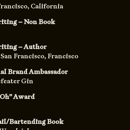
rancisco, California
riting – Non Book
riting – Author
San Francisco, Francisco
nal Brand Ambassador
feater Gin
 Oh” Award
ail/Bartending Book