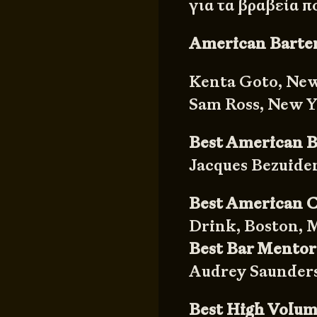
για τα βραβεία π
American Barten
Kenta Goto, New
Sam Ross, New Y
Best American 
Jacques Bezuiden
Best American C
Drink, Boston, 
Best Bar Mentor
Audrey Saunders
Best High Volum