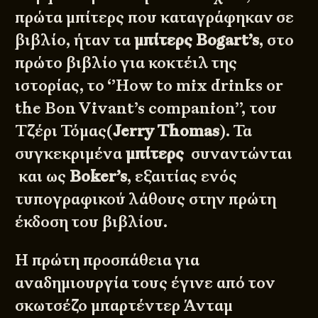
πρώτα μπίτερς που καταγράφηκαν σε
βιβλίο, ήταν τα
μπίτερς Bogart’s
, στο
πρώτο βιβλίο για κοκτέιλ της
ιστορίας, το ‘’How to mix drinks or
the Bon Vivant’s companion’’, του
Τζέρι Τόμας(
Jerry Thomas
). Τα
συγκεκριμένα
μπίτερς
συναντώνται
και ως
Boker’s
, εξαιτίας ενός
τυπογραφικού λάθους στην πρώτη
έκδοση του βιβλίου.
Η πρώτη προσπάθεια για
αναδημιουργία τους έγινε από τον
σκωτσέζο μπαρτέντερ Άνταμ